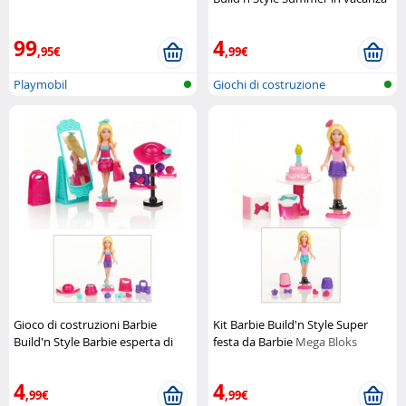
Mega Bloks
99
4
,95€
,99€
Playmobil
Giochi di costruzione
Gioco di costruzioni Barbie
Kit Barbie Build'n Style Super
Build'n Style Barbie esperta di
festa da Barbie
Mega Bloks
tendenze
Mega Bloks
4
4
,99€
,99€