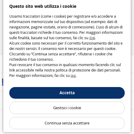
Play-Doh Colori d’Estate 12
Mega Poké Ball Gigante HMW04
Questo sito web utilizza i cookie
vasetti per un’esplosione di
l’icona del mondo Pokémon in
creatività
Play-Doh
formato maxi
Mega Construx
Usiamo tracciatori (come i cookie) per registrare e/o accedere a
informazioni memorizzate sul tuo dispositivo (ad esempio: dati di
12
27
navigazione, pagine visitate, orario di connessione). L’uso di alcuni di
,95€
,95€
questi tracciatori richiede il tuo consenso. Per maggiori informazioni
sulle finalità, basate sul tuo consenso, fai clic su
link
.
Hobby creativi
Giochi di costruzione
Alcuni cookie sono necessari per il corretto funzionamento del sito e
dei nostri servizi. Il consenso non è necessario per questi cookie.
Cliccando su “Continua senza accettare”, rifiuterai i cookie che
richiedono il tuo consenso.
Aiuto / Contatti
Puoi revocare il tuo consenso in qualsiasi momento facendo clic sul
link accessibile nella nostra politica di protezione dei dati personali.
Per maggiori informazioni, fai clic su
qui
.
Metodi di consegna
Accetta
Pagamento sicuro
Gestisci i cookie
Le nostre garanzie
Continua senza accettare