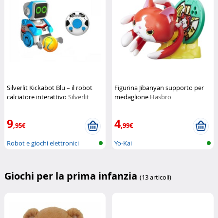
Silverlit Kickabot Blu – il robot
Figurina Jibanyan supporto per
calciatore interattivo
Silverlit
medaglione
Hasbro
9
4
,95€
,99€
Robot e giochi elettronici
Yo-Kai
Giochi per la prima infanzia
(13 articoli)