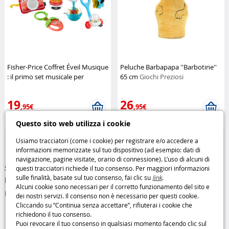
Fisher-Price Coffret Éveil Musique
Peluche Barbapapa ''Barbotine''
: il primo set musicale per
65 cm
Giochi Preziosi
bambini
Fisher-Price
19
26
,95€
,95€
Questo sito web utilizza i cookie
Giochi prima infanzia
Peluche
Usiamo tracciatori (come i cookie) per registrare e/o accedere a
informazioni memorizzate sul tuo dispositivo (ad esempio: dati di
navigazione, pagine visitate, orario di connessione). L’uso di alcuni di
Scopri la nostra collezione unica, accuratamente selezionata
questi tracciatori richiede il tuo consenso. Per maggiori informazioni
sulle finalità, basate sul tuo consenso, fai clic su
link
.
per stimolare l’immaginazione e la creatività dei tuoi figli.
Alcuni cookie sono necessari per il corretto funzionamento del sito e
Leggi di più...
dei nostri servizi. Il consenso non è necessario per questi cookie.
Cliccando su “Continua senza accettare”, rifiuterai i cookie che
richiedono il tuo consenso.
Puoi revocare il tuo consenso in qualsiasi momento facendo clic sul