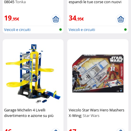
08045
Tonka
espandi le tue corse con nuovi
ostacoli
Silverlit
19
34
,95€
,95€
Veicoli e circuiti
Veicoli e circuiti
Garage Michelin 4 Livelli
Veicolo Star Wars Hero Mashers
divertimento e azione su più
X-Wing;
Star Wars
piani
Klein