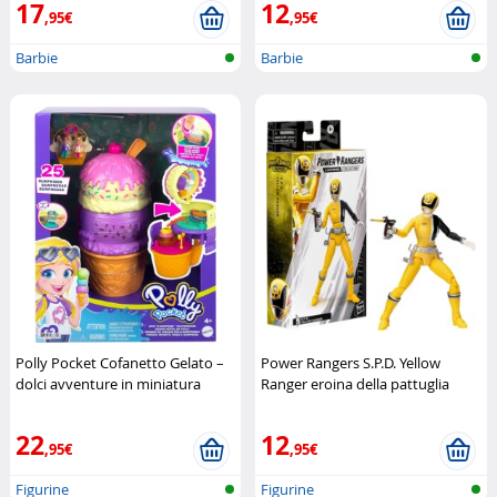
17
12
,95€
,95€
Barbie
Barbie
Polly Pocket Cofanetto Gelato –
Power Rangers S.P.D. Yellow
dolci avventure in miniatura
Ranger eroina della pattuglia
Polly Pocket
spaziale Delta
Hasbro
22
12
,95€
,95€
Figurine
Figurine