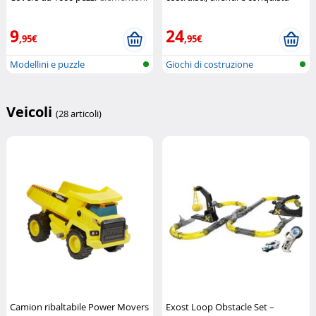
Hasbro
9
24
,95€
,95€
Modellini e puzzle
Giochi di costruzione
Veicoli
(28 articoli)
Camion ribaltabile Power Movers
Exost Loop Obstacle Set –