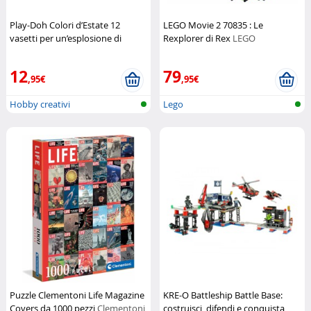
Play-Doh Colori d’Estate 12
LEGO Movie 2 70835 : Le
vasetti per un’esplosione di
Rexplorer di Rex
LEGO
creatività
Play-Doh
12
79
,95€
,95€
Hobby creativi
Lego
Puzzle Clementoni Life Magazine
KRE-O Battleship Battle Base:
Covers da 1000 pezzi
Clementoni
costruisci, difendi e conquista