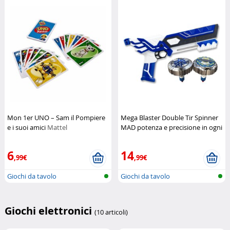
Mon 1er UNO – Sam il Pompiere
Mega Blaster Double Tir Spinner
e i suoi amici
Mattel
MAD potenza e precisione in ogni
colpo
Silverlit
6
14
,99€
,99€
Giochi da tavolo
Giochi da tavolo
Giochi elettronici
(10 articoli)