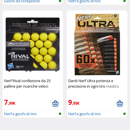
Giochi da ricreazione
Nerf e giochi di tiro
Nerf Rival confezione da 25
Dardi Nerf Ultra potenza e
palline per ricariche veloci
precisione in ogni tiro
Hasbro
Hasbro
7
9
,99€
,95€
Nerf e giochi di tiro
Nerf e giochi di tiro