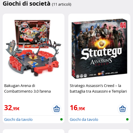
Giochi di società
(11 articoli)
Bakugan Arena di
Stratego Assassin’s Creed – la
Combattimento 3.0 l’arena
battaglia tra Assassini e Templari
definitiva per duelli epici
Spin
Jumbo
Master
32
16
,95€
,95€
Giochi da tavolo
Giochi da tavolo