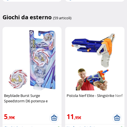
Giochi da esterno
(59 articoli)
Beyblade Burst Surge
Pistola Nerf Elite - Slingstrike
Nerf
Speedstorm D6 potenza e
velocità inarrestabile
Hasbro
5
11
,99€
,95€