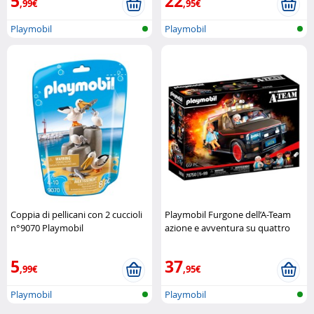
5
22
,99€
,95€
Playmobil
Playmobil
Coppia di pellicani con 2 cuccioli
Playmobil Furgone dell’A-Team
n°9070 Playmobil
azione e avventura su quattro
ruote Playmobil
5
37
,99€
,95€
Playmobil
Playmobil