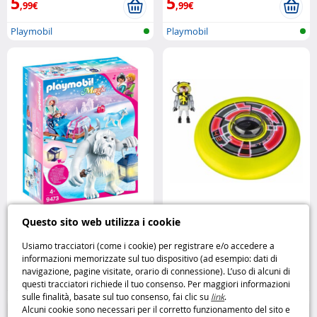
5
5
,99€
,99€
Playmobil
Playmobil
Playmobil Magic Yeti sulla neve
Sports & Action : L’Astronauta -
Questo sito web utilizza i cookie
9473 Playmobil
6183 Playmobil
Usiamo tracciatori (come i cookie) per registrare e/o accedere a
informazioni memorizzate sul tuo dispositivo (ad esempio: dati di
12
9
navigazione, pagine visitate, orario di connessione). L’uso di alcuni di
,95€
,95€
questi tracciatori richiede il tuo consenso. Per maggiori informazioni
sulle finalità, basate sul tuo consenso, fai clic su
link
.
Playmobil
Playmobil
Alcuni cookie sono necessari per il corretto funzionamento del sito e