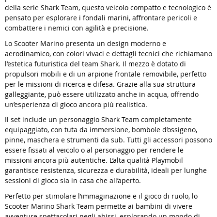
della serie Shark Team, questo veicolo compatto e tecnologico è
pensato per esplorare i fondali marini, affrontare pericoli e
combattere i nemici con agilità e precisione.
Lo Scooter Marino presenta un design moderno e
aerodinamico, con colori vivaci e dettagli tecnici che richiamano
l’estetica futuristica del team Shark. Il mezzo è dotato di
propulsori mobili e di un arpione frontale removibile, perfetto
per le missioni di ricerca e difesa. Grazie alla sua struttura
galleggiante, può essere utilizzato anche in acqua, offrendo
un’esperienza di gioco ancora più realistica.
Il set include un personaggio Shark Team completamente
equipaggiato, con tuta da immersione, bombole d’ossigeno,
pinne, maschera e strumenti da sub. Tutti gli accessori possono
essere fissati al veicolo o al personaggio per rendere le
missioni ancora più autentiche. L’alta qualità Playmobil
garantisce resistenza, sicurezza e durabilità, ideali per lunghe
sessioni di gioco sia in casa che all’aperto.
Perfetto per stimolare l’immaginazione e il gioco di ruolo, lo
Scooter Marino Shark Team permette ai bambini di vivere
avventure spettacolari negli abissi, esplorando un mondo di