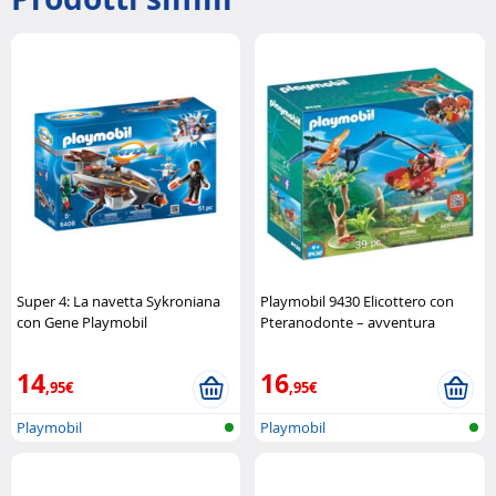
Super 4: La navetta Sykroniana
Playmobil 9430 Elicottero con
con Gene Playmobil
Pteranodonte – avventura
preistorica in volo Playmobil
14
16
,95€
,95€
Playmobil
Playmobil