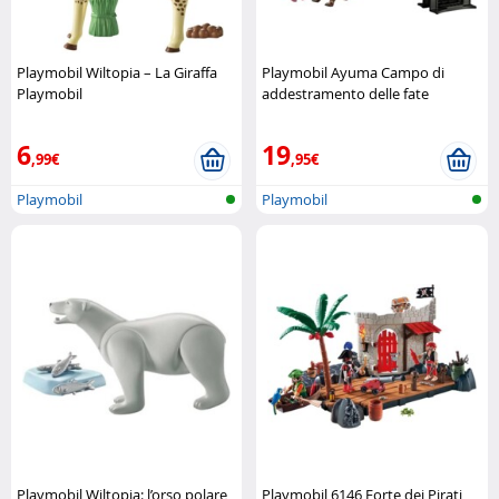
Playmobil Wiltopia – La Giraffa
Playmobil Ayuma Campo di
Playmobil
addestramento delle fate
Playmobil
6
19
,99€
,95€
Playmobil
Playmobil
Playmobil Wiltopia: l’orso polare
Playmobil 6146 Forte dei Pirati