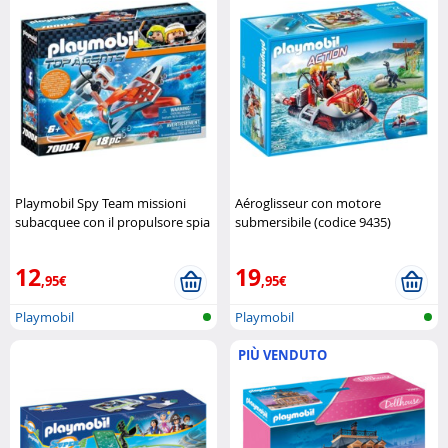
Playmobil Spy Team missioni
Aéroglisseur con motore
subacquee con il propulsore spia
submersibile (codice 9435)
Playmobil
Playmobil
12
19
,95€
,95€
Playmobil
Playmobil
PIÙ VENDUTO