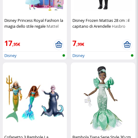
Disney Princess Royal Fashion la
Disney Frozen Mattias 28 cm : il
magia dello stile regale
Mattel
capitano di Arendelle
Hasbro
17
7
,95€
,99€
Disney
Disney
Cofanetto 3 Bambole La
Bambola Tiana Serie Style 30 cm