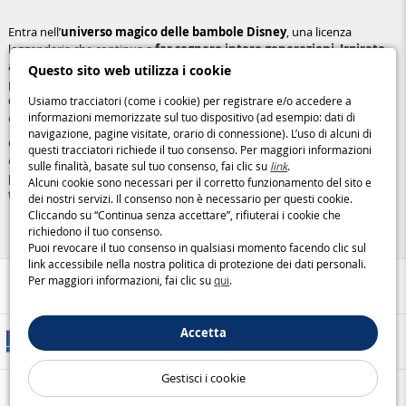
Entra nell’
universo magico delle bambole Disney
, una licenza
leggendaria che continua a
far sognare intere generazioni
.
Ispirate
ai più grandi film e cartoni animati
, queste iconiche figurine
Questo sito web utilizza i cookie
permettono di ricreare le storie emozionanti delle
principesse
, degli
eroi
e persino dei
cattivi
che hanno fatto la storia del cinema
Usiamo tracciatori (come i cookie) per registrare e/o accedere a
d’animazione.
informazioni memorizzate sul tuo dispositivo (ad esempio: dati di
navigazione, pagine visitate, orario di connessione). L’uso di alcuni di
Ogni bambola è realizzata con cura, fedele ai dettagli dei personaggi, per
questi tracciatori richiede il tuo consenso. Per maggiori informazioni
offrire un’
esperienza di gioco e collezione
davvero eccezionale. A
sulle finalità, basate sul tuo consenso, fai clic su
link
.
prezzi competitivi
, questa gamma completa permette di
rivivere
Alcuni cookie sono necessari per il corretto funzionamento del sito e
tutta la magia Disney
, un mondo di meraviglia per grandi e piccoli.
dei nostri servizi. Il consenso non è necessario per questi cookie.
Cliccando su “Continua senza accettare”, rifiuterai i cookie che
richiedono il tuo consenso.
Puoi revocare il tuo consenso in qualsiasi momento facendo clic sul
link accessibile nella nostra politica di protezione dei dati personali.
Per maggiori informazioni, fai clic su
qui
.
Aiuto / Contatti
Accetta
Metodi di consegna
Gestisci i cookie
Pagamento sicuro