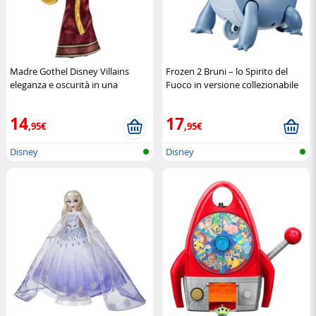
Madre Gothel Disney Villains
Frozen 2 Bruni – lo Spirito del
eleganza e oscurità in una
Fuoco in versione collezionabile
bambola da collezione
Disney
Hasbro
14
17
,95€
,95€
Disney
Disney