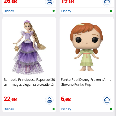
26
19
,95€
,95€
Disney
Disney
Bambola Principessa Rapunzel 30
Funko Pop! Disney Frozen : Anna
cm – magia, eleganza e creatività
Giovane
Funko Pop
Disney
Disney
22
6
,95€
,95€
Disney
Disney