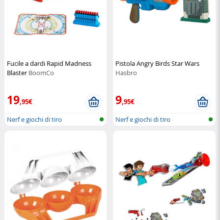
Fucile a dardi Rapid Madness
Pistola Angry Birds Star Wars
Blaster
BoomCo
Hasbro
19
9
,95€
,95€
Nerf e giochi di tiro
Nerf e giochi di tiro