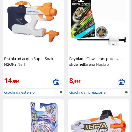
Pistola ad acqua Super Soaker
Beyblade Claw Leon: potenza e
H2OPS
Nerf
sfide nell’arena
Hasbro
14
8
,95€
,99€
Giochi da esterno
Giochi da ricreazione