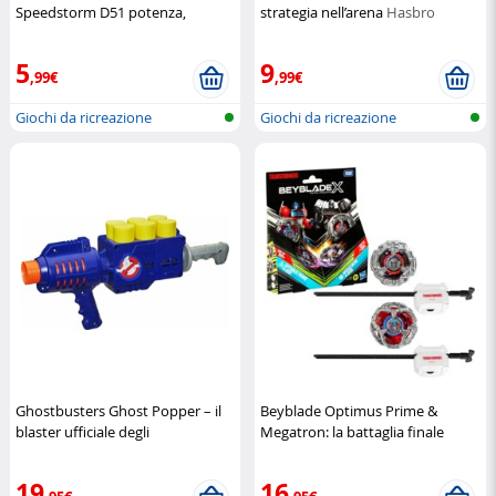
Speedstorm D51 potenza,
strategia nell’arena
Hasbro
controllo e velocità estrema
Hasbro
5
9
,99€
,99€
Giochi da ricreazione
Giochi da ricreazione
Ghostbusters Ghost Popper – il
Beyblade Optimus Prime &
blaster ufficiale degli
Megatron: la battaglia finale
acchiappafantasmi
Hasbro
Hasbro
19
16