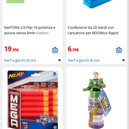
Nerf Elite 2.0 Flip-16 potenza e
Confezione da 20 dardi con
azione senza limiti
Hasbro
caricatore per BOOMco Rapid
Madness
BoomCo
19
6
,95€
,99€
Nerf e giochi di tiro
Nerf e giochi di tiro