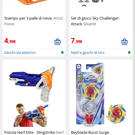
Stampo per 3 palle di neve;
Arctic
Set di gioco Sky Challenger:
Force
Attack
Silverlit
4
7
,99€
,99€
Giochi da esterno
Nerf e giochi di tiro
Pistola Nerf Elite - Slingstrike
Nerf
Beyblade Burst Surge