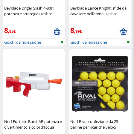
Beyblade Driger Slash 4-80P:
Beyblade Lance Knight: sfide da
potenza e strategia
Hasbro
cavaliere nell’arena
Hasbro
8
8
,95€
,99€
Giochi da ricreazione
Giochi da ricreazione
Nerf Fortnite Burst AR potenza e
Nerf Rival confezione da 25
divertimento a colpi d’acqua
palline per ricariche veloci
Hasbro
Hasbro