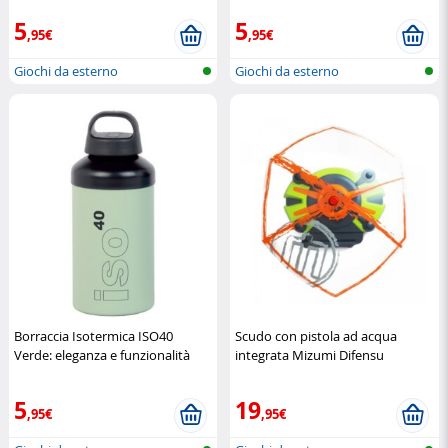
5
5
,95€
,95€
Giochi da esterno
Giochi da esterno
Borraccia Isotermica ISO40
Scudo con pistola ad acqua
Verde: eleganza e funzionalità
integrata Mizumi Difensu
quotidiana
Laken
MIZUMI
5
19
,95€
,95€