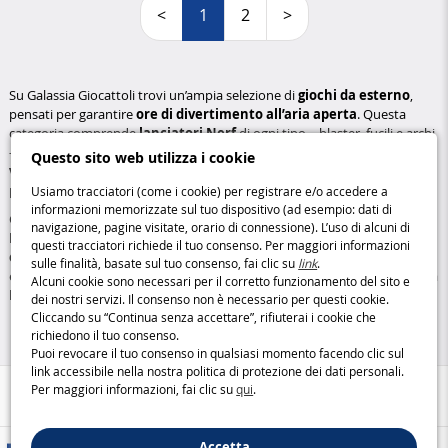
<
1
2
>
Su Galassia Giocattoli trovi un’ampia selezione di
giochi da esterno
,
pensati per garantire
ore di divertimento all’aria aperta
. Questa
categoria comprende
lanciatori Nerf
di ogni tipo – blaster, fucili e archi
– per sfide appassionanti in completa sicurezza. Scopri anche i nostri
Questo sito web utilizza i cookie
veicoli elettrici per bambini
, tra cui auto, moto e monopattini, ideali
per far vivere ai più piccoli una vera esperienza di guida.
Usiamo tracciatori (come i cookie) per registrare e/o accedere a
informazioni memorizzate sul tuo dispositivo (ad esempio: dati di
Completano l’offerta i
pistole ad acqua
, le
palle
e numerosi articoli per
navigazione, pagine visitate, orario di connessione). L’uso di alcuni di
la
mobilità urbana
, come monopattini e skateboard. I nostri
giochi da
questi tracciatori richiede il tuo consenso. Per maggiori informazioni
esterno
sono perfetti per stimolare
l’attività fisica
, il
gioco di squadra
sulle finalità, basate sul tuo consenso, fai clic su
link
.
e il piacere del movimento, sempre con attenzione alla sicurezza. Esplora
Alcuni cookie sono necessari per il corretto funzionamento del sito e
la collezione e trasforma ogni giornata all’aperto in una vera avventura!
dei nostri servizi. Il consenso non è necessario per questi cookie.
Cliccando su “Continua senza accettare”, rifiuterai i cookie che
richiedono il tuo consenso.
Puoi revocare il tuo consenso in qualsiasi momento facendo clic sul
link accessibile nella nostra politica di protezione dei dati personali.
Per maggiori informazioni, fai clic su
qui
.
Aiuto / Contatti
Accetta