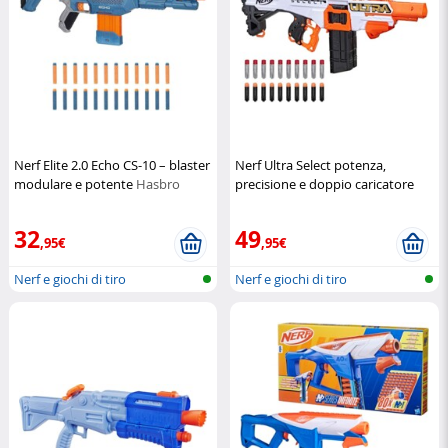
Nerf Elite 2.0 Echo CS-10 – blaster
Nerf Ultra Select potenza,
modulare e potente
Hasbro
precisione e doppio caricatore
Nerf
32
49
,95€
,95€
Nerf e giochi di tiro
Nerf e giochi di tiro