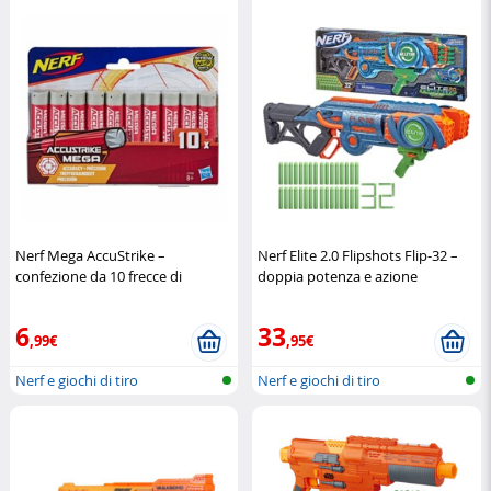
Nerf Mega AccuStrike –
Nerf Elite 2.0 Flipshots Flip-32 –
confezione da 10 frecce di
doppia potenza e azione
precisione
Nerf
continua
Nerf
6
33
,99€
,95€
Nerf e giochi di tiro
Nerf e giochi di tiro