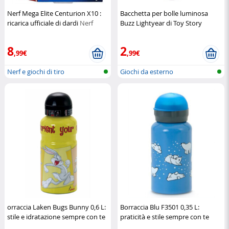
Nerf Mega Elite Centurion X10 :
Bacchetta per bolle luminosa
ricarica ufficiale di dardi
Nerf
Buzz Lightyear di Toy Story
Giochi Preziosi
8
2
,99€
,99€
Nerf e giochi di tiro
Giochi da esterno
orraccia Laken Bugs Bunny 0,6 L:
Borraccia Blu F3501 0,35 L:
stile e idratazione sempre con te
praticità e stile sempre con te
Laken
Laken