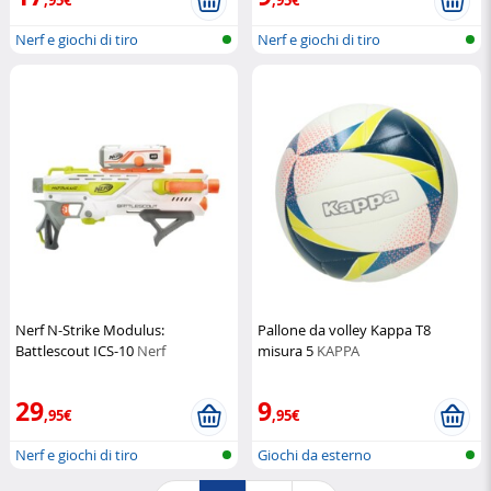
Nerf e giochi di tiro
Nerf e giochi di tiro
Nerf N-Strike Modulus:
Pallone da volley Kappa T8
Battlescout ICS-10
Nerf
misura 5
KAPPA
29
9
,95€
,95€
Nerf e giochi di tiro
Giochi da esterno