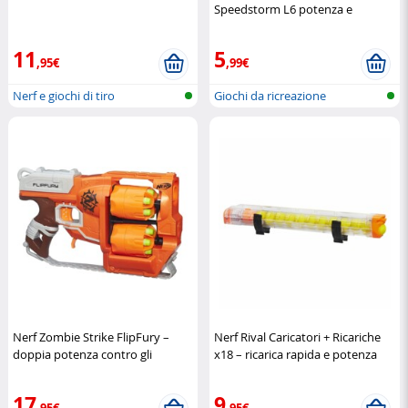
Speedstorm L6 potenza e
controllo all’estremo
Hasbro
11
5
,95€
,99€
Nerf e giochi di tiro
Giochi da ricreazione
Nerf Zombie Strike FlipFury –
Nerf Rival Caricatori + Ricariche
doppia potenza contro gli
x18 – ricarica rapida e potenza
zombie
Hasbro
continua
Nerf
17
9
,95€
,95€