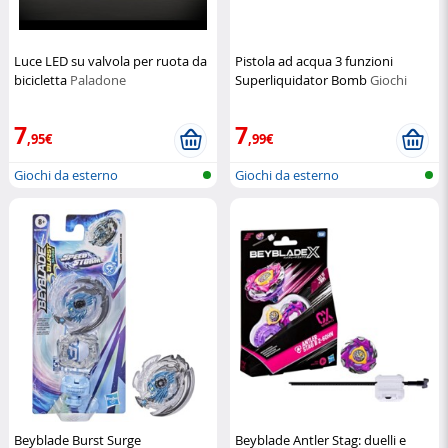
Luce LED su valvola per ruota da
Pistola ad acqua 3 funzioni
bicicletta
Paladone
Superliquidator Bomb
Giochi
Preziosi
7
7
,95€
,99€
Giochi da esterno
Giochi da esterno
Beyblade Burst Surge
Beyblade Antler Stag: duelli e