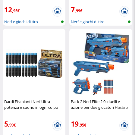
12
7
,95€
,99€
Nerf e giochi di tiro
Nerf e giochi di tiro
Dardi Fischianti Nerf Ultra
Pack 2 Nerf Elite 2.0: duelli e
potenza e suono in ogni colpo
azione per due giocatori
Hasbro
Nerf
5
19
,99€
,95€