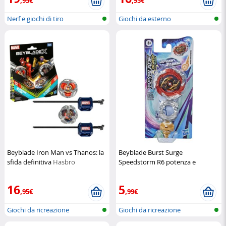
,95€
,95€
Nerf e giochi di tiro
Giochi da esterno
Beyblade Iron Man vs Thanos: la
Beyblade Burst Surge
sfida definitiva
Hasbro
Speedstorm R6 potenza e
velocità senza limiti
Hasbro
16
5
,95€
,99€
Giochi da ricreazione
Giochi da ricreazione