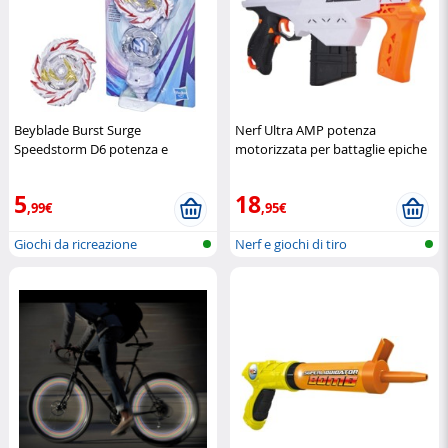
Beyblade Burst Surge
Nerf Ultra AMP potenza
Speedstorm D6 potenza e
motorizzata per battaglie epiche
velocità inarrestabile
Hasbro
Hasbro
5
18
,99€
,95€
Giochi da ricreazione
Nerf e giochi di tiro