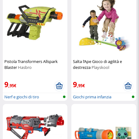
Pistola Transformers Allspark
Salta l’Ape Gioco di agilità e
Blaster
Hasbro
destrezza
Playskool
9
9
,95€
,95€
Nerf e giochi di tiro
Giochi prima infanzia