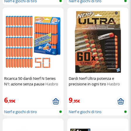
Nerf e giochi di tiro
Nerf e giochi di tiro
Ricarica 50 dardi Nerf N Series
Dardi Nerf Ultra potenza e
N1: azione senza pause
Hasbro
precisione in ogni tiro
Hasbro
6
9
,99€
,95€
Nerf e giochi di tiro
Nerf e giochi di tiro