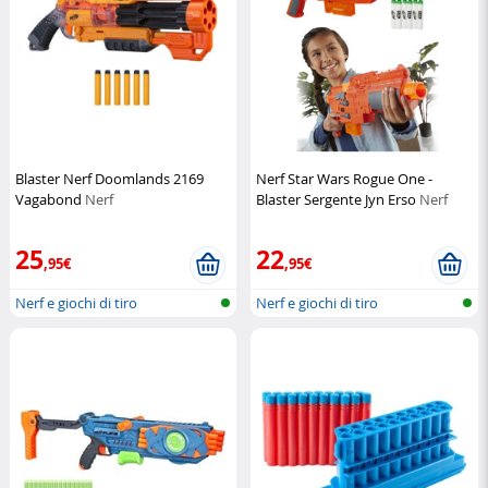
Blaster Nerf Doomlands 2169
Nerf Star Wars Rogue One -
Vagabond
Nerf
Blaster Sergente Jyn Erso
Nerf
25
22
,95€
,95€
Nerf e giochi di tiro
Nerf e giochi di tiro