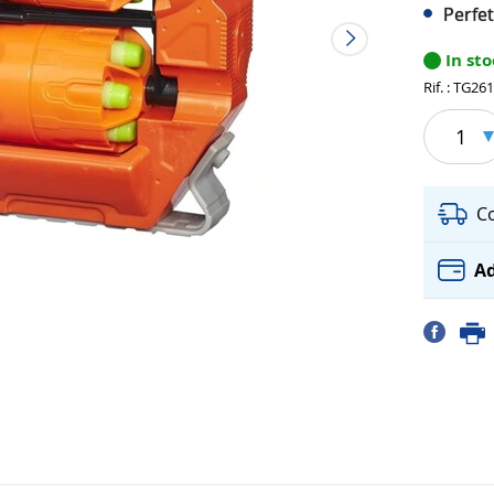
Perfet
In st
Rif. : TG26
1
C
Ad