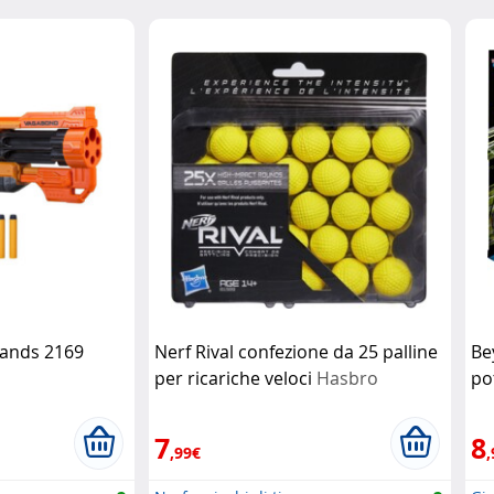
lands 2169
Nerf Rival confezione da 25 palline
Be
per ricariche veloci
Hasbro
po
7
8
,99€
,