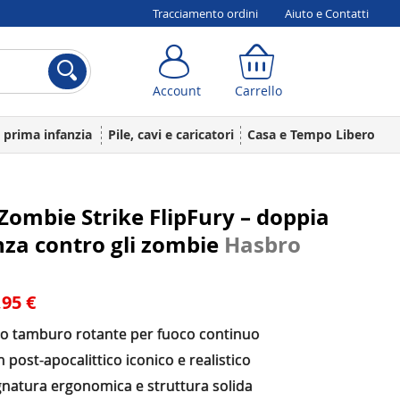
Tracciamento ordini
Aiuto e Contatti
Account
Carrello
Account
Carrello
a prima infanzia
Pile, cavi e caricatori
Casa e Tempo Libero
Zombie Strike FlipFury – doppia
za contro gli zombie
Hasbro
,95 €
o tamburo rotante per fuoco continuo
 post-apocalittico iconico e realistico
natura ergonomica e struttura solida