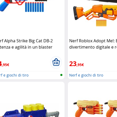
rf Alpha Strike Big Cat DB-2
Nerf Roblox Adopt Me!: 
tenza e agilità in un blaster
divertimento digitale e r
mpatto
Hasbro
solo blaster
Hasbro
4
23
,95€
,95€
f e giochi di tiro
Nerf e giochi di tiro