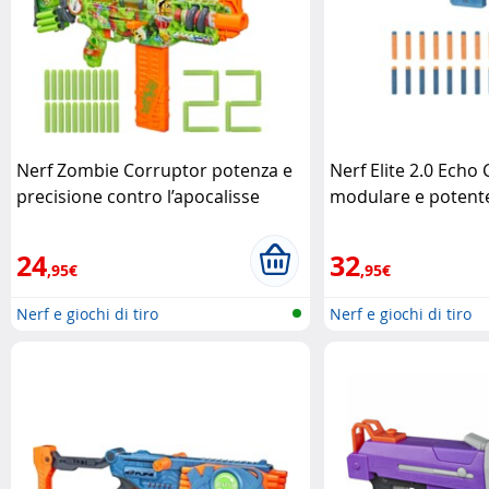
Nerf Zombie Corruptor potenza e
Nerf Elite 2.0 Echo 
precisione contro l’apocalisse
modulare e potent
zombie
Hasbro
24
32
,95€
,95€
Nerf e giochi di tiro
Nerf e giochi di tiro