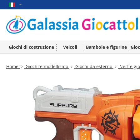
Giochi di costruzione
Veicoli
Bambole e figurine
Gioc
Home
Giochi e modellismo
Giochi da esterno
Nerf e gio