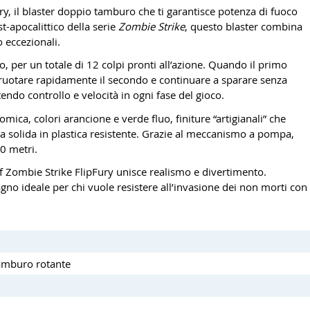
ry, il blaster doppio tamburo che ti garantisce potenza di fuoco
t-apocalittico della serie
Zombie Strike
, questo blaster combina
o eccezionali.
o, per un totale di 12 colpi pronti all’azione. Quando il primo
 ruotare rapidamente il secondo e continuare a sparare senza
do controllo e velocità in ogni fase del gioco.
mica, colori arancione e verde fluo, finiture “artigianali” che
a solida in plastica resistente. Grazie al meccanismo a pompa,
20 metri.
erf Zombie Strike FlipFury unisce realismo e divertimento.
agno ideale per chi vuole resistere all’invasione dei non morti con
tamburo rotante