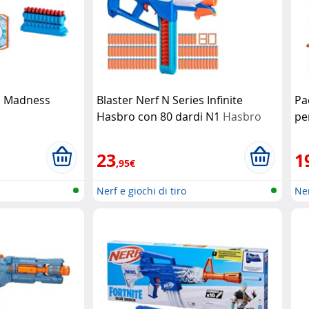
id Madness
Blaster Nerf N Series Infinite
Pac
Hasbro con 80 dardi N1
Hasbro
pe
23
1
,95€
Nerf e giochi di tiro
Ner