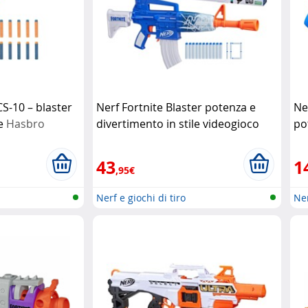
CS-10 – blaster
Nerf Fortnite Blaster potenza e
Ne
e
Hasbro
divertimento in stile videogioco
po
Hasbro
co
43
1
,95€
Nerf e giochi di tiro
Ner