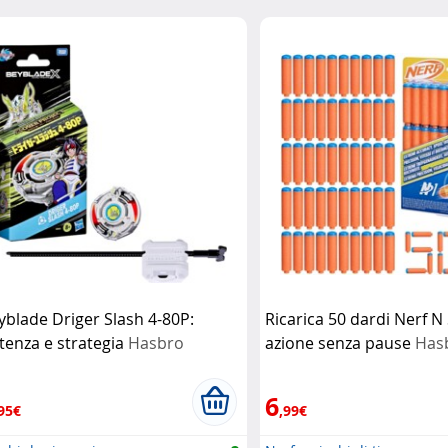
yblade Driger Slash 4-80P:
Ricarica 50 dardi Nerf N
tenza e strategia
Hasbro
azione senza pause
Has
6
95€
,99€