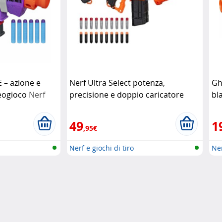
 – azione e
Nerf Ultra Select potenza,
Gh
deogioco
Nerf
precisione e doppio caricatore
bla
Nerf
ac
49
1
,95€
Nerf e giochi di tiro
Ner