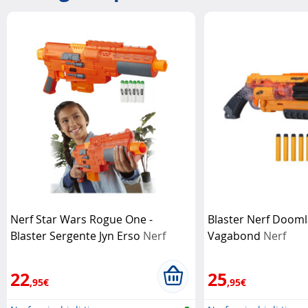
Nerf Star Wars Rogue One -
Blaster Nerf Doom
Blaster Sergente Jyn Erso
Nerf
Vagabond
Nerf
22
25
,95€
,95€