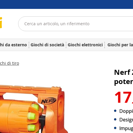
hi da esterno
Giochi di società
Giochi elettronici
Giochi per l
chi di tiro
Nerf 
poten
17
Doppi
Design
Impug