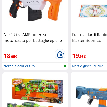
Nerf Ultra AMP potenza
Fucile a dardi Rap
motorizzata per battaglie epiche
Blaster
BoomCo
Hasbro
18
19
,95€
,95€
Nerf e giochi di tiro
Nerf e giochi di tiro