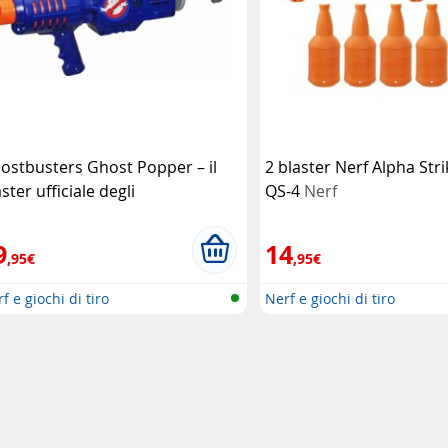
ostbusters Ghost Popper – il
2 blaster Nerf Alpha Str
ster ufficiale degli
QS-4
Nerf
chiappafantasmi
Hasbro
9
14
,95€
,95€
f e giochi di tiro
Nerf e giochi di tiro