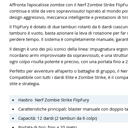
Affronta l’apocalisse zombie con il Nerf Zombie Strike FlipFu
continua e stile da vero sopravvissuto! Ispirato al mondo pos
design aggressivo, meccanica intelligente e prestazioni di tir
Il FlipFury è dotato di due tamburi rotanti da 6 dardi ciascun
tamburo è vuoto, basta azionare la leva di rotazione per far
perdere tempo. Il sistema è completamente manuale, garanten
Il design è uno dei più iconici della linea: impugnatura ergono
ricordano armi improvvisate da sopravvissuti, e una struttur
ogni colpo risulta potente e preciso, con una portata fino a 
Perfetto per avventure all’aperto o battaglie di gruppo, il N
Compatibile con tutti i dardi Elite e Zombie Strike, è il comp
stile e strategia.
Hasbro Nerf Zombie Strike FlipFury
Caratteristiche principali: blaster manuale con doppio 
Capacità: 12 dardi (2 tamburi da 6 colpi)
Portata di tiro: fino a 20 metri