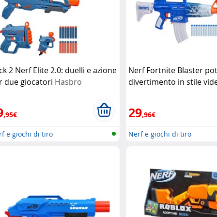
k 2 Nerf Elite 2.0: duelli e azione
Nerf Fortnite Blaster po
r due giocatori
Hasbro
divertimento in stile vi
(Refurbished)
Hasbro
9
29
,95€
,96€
f e giochi di tiro
Nerf e giochi di tiro