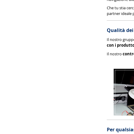
Che tu stia cer
partner ideale p
Qualità dei
Il nostro grupp
con i produtto
Il nostro
contr
Per qualsia