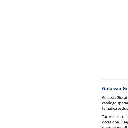
Galassia Gio
Galassia Giocat
catalogo spazia 
tematica esclusi
Tutte le piatta
occasione. Il se
navigazione all