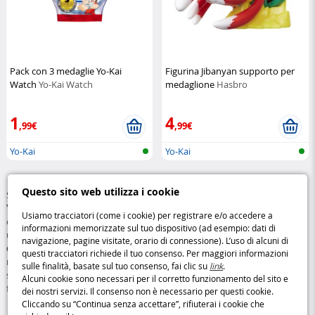
Pack con 3 medaglie Yo-Kai
Figurina Jibanyan supporto per
Watch
Yo-Kai Watch
medaglione
Hasbro
1
4
,99€
,99€
Yo-Kai
Yo-Kai
Questo sito web utilizza i cookie
Scopri la nostra gamma di
giocattoli Yo-Kai
, ispirata alla celebre
serie
Yo-Kai Watch
. Troverai
orologi interattivi
,
figurine e medaglioni
da
Usiamo tracciatori (come i cookie) per registrare e/o accedere a
collezionare, che permettono ai bambini di immergersi nel fantastico
informazioni memorizzate sul tuo dispositivo (ad esempio: dati di
universo degli Yo-Kai. Ogni prodotto offre un’
esperienza di gioco
navigazione, pagine visitate, orario di connessione). L’uso di alcuni di
coinvolgente e immersiva
, con orologi animati e sonori che
questi tracciatori richiede il tuo consenso. Per maggiori informazioni
riproducono le
funzionalità del cartone animato
. Esplora la nostra
sulle finalità, basate sul tuo consenso, fai clic su
link
.
selezione per ore di gioco e avventura, stimolando la fantasia di tutti i
Alcuni cookie sono necessari per il corretto funzionamento del sito e
fan di Yo-Kai Watch.
dei nostri servizi. Il consenso non è necessario per questi cookie.
Cliccando su “Continua senza accettare”, rifiuterai i cookie che