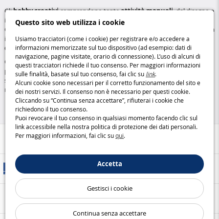
Gli
hobby creativi
comprendono tante
attività manuali
, dal disegno e
il fai da te fino alla creazione di gioielli e decorazioni personalizzate.
Questo sito web utilizza i cookie
Consentono a tutti, adulti e bambini, di esprimere liberamente la propria
immaginazione sviluppando allo stesso tempo abilità come la
Usiamo tracciatori (come i cookie) per registrare e/o accedere a
concentrazione e la destrezza
.
informazioni memorizzate sul tuo dispositivo (ad esempio: dati di
navigazione, pagine visitate, orario di connessione). L’uso di alcuni di
Oltre ai classici kit creativi, troverai anche
oggetti da personalizzare
,
questi tracciatori richiede il tuo consenso. Per maggiori informazioni
perfetti per realizzare
pezzi unici e su misura
. Queste attività
sulle finalità, basate sul tuo consenso, fai clic su
link
.
stimolanti uniscono divertimento, creatività e originalità per momenti di
Alcuni cookie sono necessari per il corretto funzionamento del sito e
relax e soddisfazione personale.
dei nostri servizi. Il consenso non è necessario per questi cookie.
Cliccando su “Continua senza accettare”, rifiuterai i cookie che
richiedono il tuo consenso.
Puoi revocare il tuo consenso in qualsiasi momento facendo clic sul
link accessibile nella nostra politica di protezione dei dati personali.
Per maggiori informazioni, fai clic su
qui
.
Aiuto / Contatti
Accetta
Metodi di consegna
Gestisci i cookie
Pagamento sicuro
Continua senza accettare