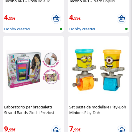
Techno ART – Rosa
Bojeux
Techno ART – Nero
Bojeux
4
4
,99€
,99€
Hobby creativi
Hobby creativi
Laboratorio per braccialetti
Set pasta da modellare Play-Doh
Strand Bands
Giochi Preziosi
Minions
Play-Doh
9
7
,95€
,99€