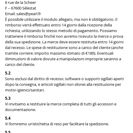
6 rue de la Scheer
F – 67600 Sélestat
Email: sales@pearl.fr
È possibile utilizzare il modulo allegato, ma non è obbligatorio. Il
rimborso verrà effettuato entro 14 giorni dalla ricezione della
richiesta, utilizzando lo stesso metodo di pagamento. Possiamo
trattenere il rimborso finché non avremo ricevuto la merce o prova
della sua spedizione. La merce deve essere restituita entro 14 giorni
dal recesso. Le spese di restituzione sono a carico del cliente (anche
tramite corriere: importo massimo stimato di €180). Eventuali
diminuzioni di valore dovute a manipolazioni improprie saranno a
carico del cliente.
5.2
Sono esclusi dal diritto di recesso: software o supporti sigillati aperti
dopo la consegna, e articoli sigillati non idonei alla restituzione per
motivi igienici/sanitari.
5.3
Vi invitiamo a restituire la merce completa di tutti gli accessori e
documentazione.
5.4
Vi forniremo un'etichetta di reso per facilitare la spedizione.
5.5