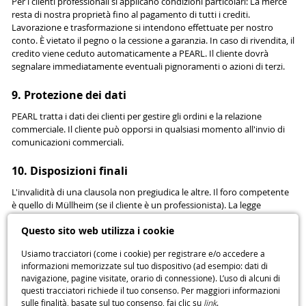
Per i clienti professionali si applicano condizioni particolari: La merce
resta di nostra proprietà fino al pagamento di tutti i crediti.
Lavorazione e trasformazione si intendono effettuate per nostro
conto. È vietato il pegno o la cessione a garanzia. In caso di rivendita, il
credito viene ceduto automaticamente a PEARL. Il cliente dovrà
segnalare immediatamente eventuali pignoramenti o azioni di terzi.
9. Protezione dei dati
PEARL tratta i dati dei clienti per gestire gli ordini e la relazione
commerciale. Il cliente può opporsi in qualsiasi momento all'invio di
comunicazioni commerciali.
10. Disposizioni finali
L'invalidità di una clausola non pregiudica le altre. Il foro competente
è quello di Müllheim (se il cliente è un professionista). La legge
applicabile è quella della Repubblica Federale Tedesca, esclusa la
Questo sito web utilizza i cookie
Convenzione di Vienna. Per i consumatori, questa clausola si applica
solo se non riduce i diritti garantiti nel loro paese di residenza.
Usiamo tracciatori (come i cookie) per registrare e/o accedere a
informazioni memorizzate sul tuo dispositivo (ad esempio: dati di
11. Risoluzione online delle controversie
navigazione, pagine visitate, orario di connessione). L’uso di alcuni di
questi tracciatori richiede il tuo consenso. Per maggiori informazioni
Piattaforma ODR della Commissione Europea:
sulle finalità, basate sul tuo consenso, fai clic su
link
.