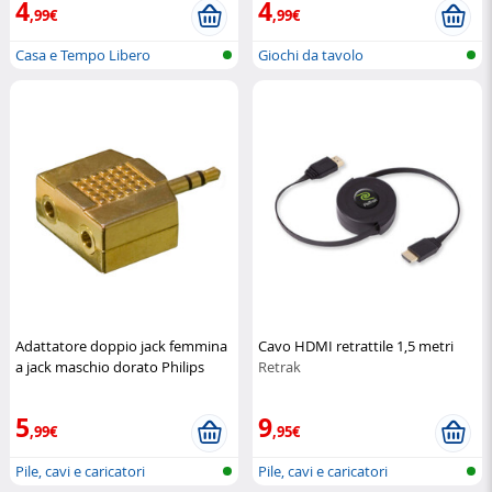
4
4
,99€
,99€
Casa e Tempo Libero
Giochi da tavolo
Adattatore doppio jack femmina
Cavo HDMI retrattile 1,5 metri
a jack maschio dorato Philips
Retrak
Philips
5
9
,99€
,95€
Pile, cavi e caricatori
Pile, cavi e caricatori