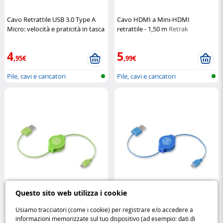
Cavo Retrattile USB 3.0 Type A
Cavo HDMI a Mini-HDMI
Micro: velocità e praticità in tasca
retrattile - 1,50 m
Retrak
Retrak
4
5
,95€
,99€
Pile, cavi e caricatori
Pile, cavi e caricatori
Questo sito web utilizza i cookie
Cavo Retrak USB / Micro USB
Cavo Micro USB Retrattile 1m
Usiamo tracciatori (come i cookie) per registrare e/o accedere a
retrattile verde – praticità e stile
Blu: praticità e stile in un solo
informazioni memorizzate sul tuo dispositivo (ad esempio: dati di