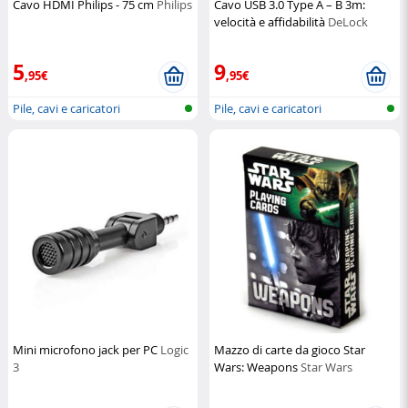
Cavo HDMI Philips - 75 cm
Philips
Cavo USB 3.0 Type A – B 3m:
velocità e affidabilità
DeLock
5
9
,95€
,95€
Pile, cavi e caricatori
Pile, cavi e caricatori
Mini microfono jack per PC
Logic
Mazzo di carte da gioco Star
3
Wars: Weapons
Star Wars