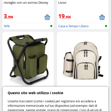
risveglio con un sorriso Disney
Livoo
3
19
,99€
,95€
50%
Casa e Tempo Libero
Sedia zaino isotermica verde con
Zaino termico da picnic Livoo
Questo sito web utilizza i cookie
borsa termica Livoo
SE970C per 4 persone Livoo
Usiamo tracciatori (come i cookie) per registrare e/o accedere a
informazioni memorizzate sul tuo dispositivo (ad esempio: dati di
23
39
navigazione, pagine visitate, orario di connessione). L’uso di alcuni di
,95€
,95€