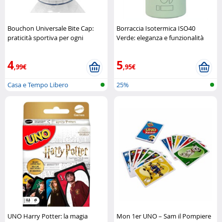
Bouchon Universale Bite Cap:
Borraccia Isotermica ISO40
praticità sportiva per ogni
Verde: eleganza e funzionalità
bottiglia BlueDesert
quotidiana Laken
4
5
,99€
,95€
Casa e Tempo Libero
25%
UNO Harry Potter: la magia
Mon 1er UNO – Sam il Pompiere