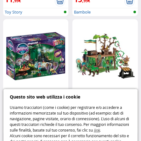
,95€
,95€
Toy Story
Bambole
Playmobil Ayuma Le Fate della
Playmobil Ayuma Campo di
Questo sito web utilizza i cookie
Primavera Playmobil
addestramento delle fate
Playmobil
Usiamo tracciatori (come i cookie) per registrare e/o accedere a
informazioni memorizzate sul tuo dispositivo (ad esempio: dati di
22
19
navigazione, pagine visitate, orario di connessione). L’uso di alcuni di
,95€
,95€
questi tracciatori richiede il tuo consenso. Per maggiori informazioni
sulle finalità, basate sul tuo consenso, fai clic su
link
.
Playmobil
Playmobil
Alcuni cookie sono necessari per il corretto funzionamento del sito e