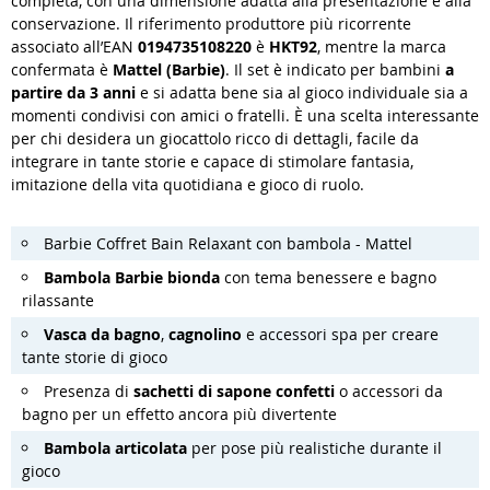
completa, con una dimensione adatta alla presentazione e alla
conservazione. Il riferimento produttore più ricorrente
associato all’EAN
0194735108220
è
HKT92
, mentre la marca
confermata è
Mattel (Barbie)
. Il set è indicato per bambini
a
partire da 3 anni
e si adatta bene sia al gioco individuale sia a
momenti condivisi con amici o fratelli. È una scelta interessante
per chi desidera un giocattolo ricco di dettagli, facile da
integrare in tante storie e capace di stimolare fantasia,
imitazione della vita quotidiana e gioco di ruolo.
Barbie Coffret Bain Relaxant con bambola - Mattel
Bambola Barbie bionda
con tema benessere e bagno
rilassante
Vasca da bagno
,
cagnolino
e accessori spa per creare
tante storie di gioco
Presenza di
sachetti di sapone confetti
o accessori da
bagno per un effetto ancora più divertente
Bambola articolata
per pose più realistiche durante il
gioco