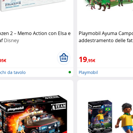
ozen 2 – Memo Action con Elsa e
Playmobil Ayuma Campo
af
Disney
addestramento delle fa
Playmobil
19
95€
,95€
chi da tavolo
Playmobil