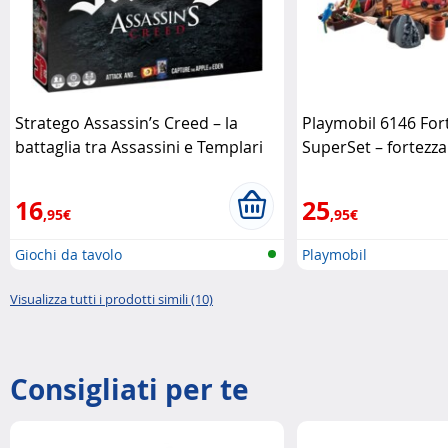
Stratego Assassin’s Creed – la
Playmobil 6146 Fort
battaglia tra Assassini e Templari
SuperSet – fortezz
Jumbo
completa
Playmobi
16
25
,95€
,95€
Giochi da tavolo
Playmobil
Visualizza tutti i prodotti simili (10)
Consigliati per te