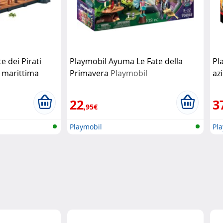
e dei Pirati
Playmobil Ayuma Le Fate della
Pl
a marittima
Primavera
Playmobil
az
l
ru
22
3
,95€
Playmobil
Pl