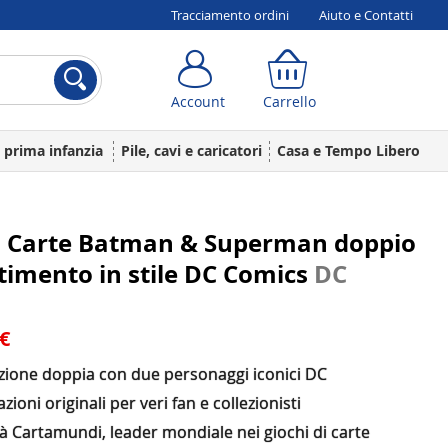
Tracciamento ordini
Aiuto e Contatti
Account
Carrello
Account
Carrello
a prima infanzia
Pile, cavi e caricatori
Casa e Tempo Libero
di Carte Batman & Superman doppio
timento in stile DC Comics
DC
 €
zione doppia con due personaggi iconici DC
razioni originali per veri fan e collezionisti
à Cartamundi, leader mondiale nei giochi di carte