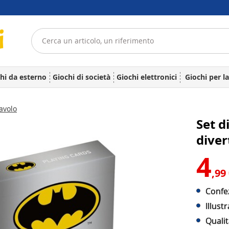
hi da esterno
Giochi di società
Giochi elettronici
Giochi per l
avolo
Set 
diver
4
,99
Confe
Illust
Qualit