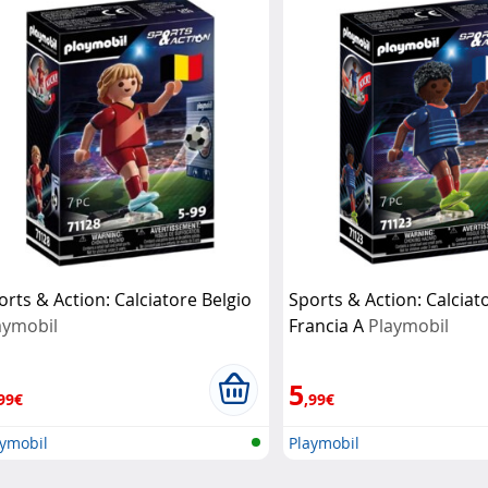
orts & Action: Calciatore Belgio
Sports & Action: Calciat
aymobil
Francia A
Playmobil
5
99€
,99€
aymobil
Playmobil