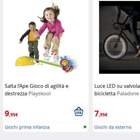
Salta l’Ape Gioco di agilità e
Luce LED su valvola
destrezza
Playskool
bicicletta
Paladone
9
7
,95€
,95€
Giochi prima infanzia
Giochi da esterno