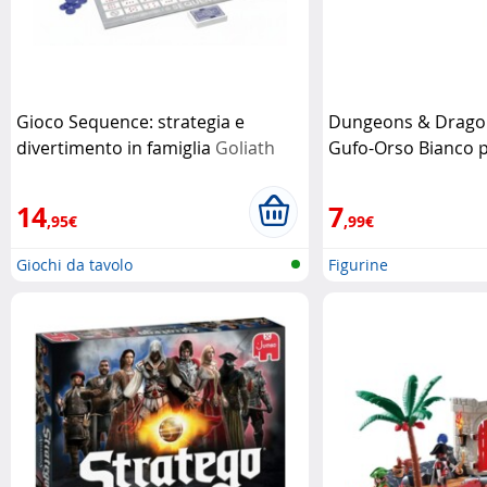
Gioco Sequence: strategia e
Dungeons & Dragons
divertimento in famiglia
Goliath
Gufo-Orso Bianco p
Hasbro
14
7
,95€
,99€
Giochi da tavolo
Figurine