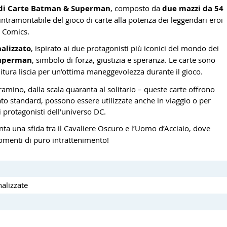
 di Carte Batman & Superman
, composto da
due mazzi da 54
intramontabile del gioco di carte alla potenza dei leggendari eroi
C Comics.
alizzato
, ispirato ai due protagonisti più iconici del mondo dei
uperman
, simbolo di forza, giustizia e speranza. Le carte sono
nitura liscia per un’ottima maneggevolezza durante il gioco.
 ramino, dalla scala quaranta al solitario – queste carte offrono
mato standard, possono essere utilizzate anche in viaggio o per
i protagonisti dell’universo DC.
enta una sfida tra il Cavaliere Oscuro e l’Uomo d’Acciaio, dove
momenti di puro intrattenimento!
nalizzate