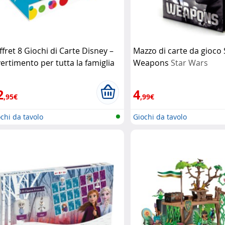
ffret 8 Giochi di Carte Disney –
Mazzo di carte da gioco 
vertimento per tutta la famiglia
Weapons
Star Wars
sney
2
4
,95€
,99€
chi da tavolo
Giochi da tavolo