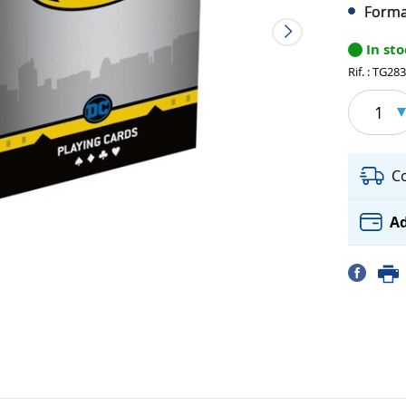
Format
In st
Rif. : TG28
1
C
Ad