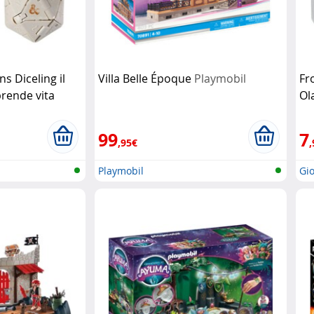
 Diceling il
Villa Belle Époque
Playmobil
Fr
rende vita
Ol
99
7
,95€
,
Playmobil
Gio