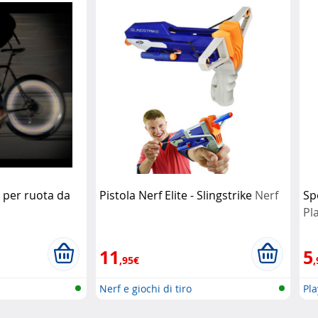
 per ruota da
Pistola Nerf Elite - Slingstrike
Nerf
Sp
Pl
11
5
,95€
,
Nerf e giochi di tiro
Pl