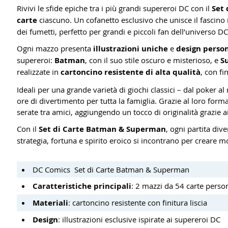
Rivivi le sfide epiche tra i più grandi supereroi DC con il
Set
carte
ciascuno. Un cofanetto esclusivo che unisce il fascino 
dei fumetti, perfetto per grandi e piccoli fan dell’universo D
Ogni mazzo presenta
illustrazioni uniche
e
design person
supereroi:
Batman
, con il suo stile oscuro e misterioso, e
S
realizzate in
cartoncino resistente di alta qualità
, con fi
Ideali per una grande varietà di giochi classici – dal poker al
ore di divertimento per tutta la famiglia. Grazie al loro for
serate tra amici, aggiungendo un tocco di originalità grazie a
Con il
Set di Carte Batman & Superman
, ogni partita div
strategia, fortuna e spirito eroico si incontrano per creare 
DC Comics Set di Carte Batman & Superman
Caratteristiche principali
: 2 mazzi da 54 carte perso
Materiali
: cartoncino resistente con finitura liscia
Design
: illustrazioni esclusive ispirate ai supereroi DC