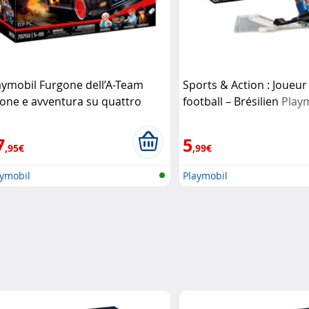
aymobil Furgone dell’A-Team
Sports & Action : Joueur
ione e avventura su quattro
football – Brésilien
Play
ote
Playmobil
7
5
,95€
,99€
aymobil
Playmobil