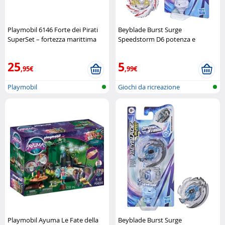
Playmobil 6146 Forte dei Pirati
Beyblade Burst Surge
SuperSet – fortezza marittima
Speedstorm D6 potenza e
completa Playmobil
velocità inarrestabile Hasbro
25
5
,95€
,99€
Playmobil
Giochi da ricreazione
Playmobil Ayuma Le Fate della
Beyblade Burst Surge