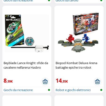
Giochi da ricreazione
Giochi da tavolo
Beyblade Lance Knight: sfide da
Biopod Kombat Deluxe Arena
cavaliere nell’arena Hasbro
battaglie epiche tra robot
intelligenti Silverlit
8
14
,99€
,95€
Giochi da ricreazione
Robot e giochi elettronici