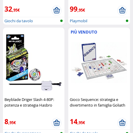
Master
32
99
,95€
,95€
Giochi da tavolo
Playmobil
PIÙ VENDUTO
Beyblade Driger Slash 4-80P:
Gioco Sequence: strategia e
potenza e strategia Hasbro
divertimento in famiglia Goliath
8
14
,95€
,95€