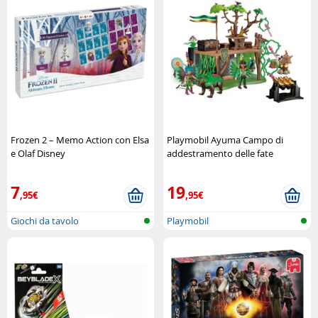
Frozen 2 – Memo Action con Elsa
Playmobil Ayuma Campo di
e Olaf Disney
addestramento delle fate
Playmobil
7
19
,95€
,95€
Giochi da tavolo
Playmobil