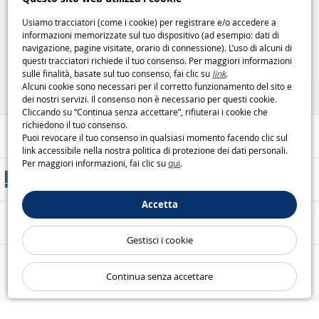
doppio divertimento in stile DC
Mattel Mattel
Comics DC
Usiamo tracciatori (come i cookie) per registrare e/o accedere a
informazioni memorizzate sul tuo dispositivo (ad esempio: dati di
4
7
navigazione, pagine visitate, orario di connessione). L’uso di alcuni di
,99€
,99€
questi tracciatori richiede il tuo consenso. Per maggiori informazioni
sulle finalità, basate sul tuo consenso, fai clic su
link
.
Giochi da tavolo
Giochi da tavolo
Alcuni cookie sono necessari per il corretto funzionamento del sito e
dei nostri servizi. Il consenso non è necessario per questi cookie.
Cliccando su “Continua senza accettare”, rifiuterai i cookie che
richiedono il tuo consenso.
Aiuto / Contatti
Puoi revocare il tuo consenso in qualsiasi momento facendo clic sul
link accessibile nella nostra politica di protezione dei dati personali.
Per maggiori informazioni, fai clic su
qui
.
Metodi di consegna
Accetta
Pagamento sicuro
Gestisci i cookie
Le nostre garanzie
Continua senza accettare