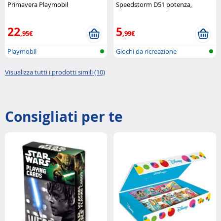
Primavera Playmobil
Speedstorm D51 potenza,
controllo e velocità estrema
Hasbro
22
5
,95€
,99€
Playmobil
Giochi da ricreazione
Visualizza tutti i prodotti simili (10)
Consigliati per te