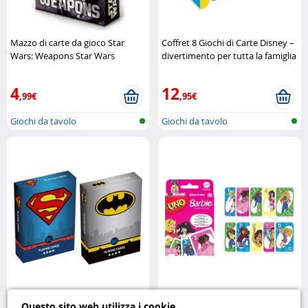
Mazzo di carte da gioco Star
Coffret 8 Giochi di Carte Disney –
Wars: Weapons Star Wars
divertimento per tutta la famiglia
Disney
4
12
,99€
,95€
Giochi da tavolo
Giochi da tavolo
Set di Carte Batman & Superman
Gioco di Carte UNO Barbie
Questo sito web utilizza i cookie