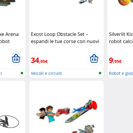
xe Arena
Exost Loop Obstacle Set –
Silverlit K
robot
espandi le tue corse con nuovi
robot calci
ostacoli
Silverlit
Silverlit
34
9
,95€
,95€
ci
Veicoli e circuiti
Robot e gioc