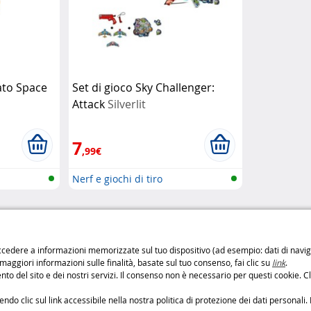
to Space
Set di gioco Sky Challenger:
Attack
Silverlit
7
,99€
Nerf e giochi di tiro
di di consegna
Pagamento sicuro
cedere a informazioni memorizzate sul tuo dispositivo (ad esempio: dati di navigaz
 maggiori informazioni sulle finalità, basate sul tuo consenso, fai clic su
link
.
o
Pagamenti
100% sicuri
to del sito e dei nostri servizi. Il consenso non è necessario per questi cookie. Cl
: 6,99 € da 3 a 4 giorni
Metodi di pagament
: 9,99 € da 2 a 3 giorni
o clic sul link accessibile nella nostra politica di protezione dei dati personali. 
etodi di consegna