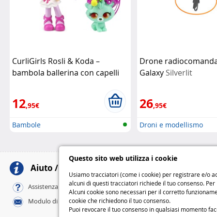
CurliGirls Rosli & Koda –
Drone radiocomanda
bambola ballerina con capelli
Galaxy
Silverlit
magici
Silverlit
12
26
,95€
,95€
Bambole
Droni e modellismo
Questo sito web utilizza i cookie
Aiuto / Contatti
Meto
Usiamo tracciatori (come i cookie) per registrare e/o ac
alcuni di questi tracciatori richiede il tuo consenso. Per
Al tuo domicili
Assistenza online / FAQ
Alcuni cookie sono necessari per il corretto funzionamen
Standard
cookie che richiedono il tuo consenso.
Modulo di contatto
Express
Puoi revocare il tuo consenso in qualsiasi momento facend
M