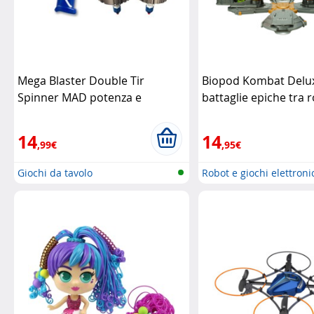
Mega Blaster Double Tir
Biopod Kombat Delu
Spinner MAD potenza e
battaglie epiche tra 
precisione in ogni colpo
Silverlit
intelligenti
Silverlit
14
14
,99€
,95€
Giochi da tavolo
Robot e giochi elettroni