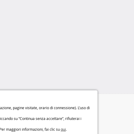
Le nostre garanzie
ione, pagine visitate, orario di connessione). L’uso di
Diritto di recesso di 14 giorni
iccando su “Continua senza accettare”, rifiuterai i
Garanzia di 2 anni
o
Chi siamo
Per maggiori informazioni, fai clic su
qui
.