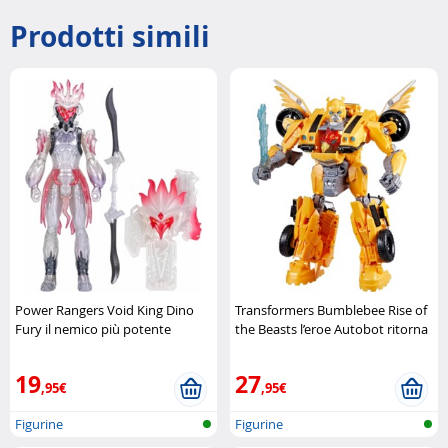
Prodotti simili
Power Rangers Void King Dino
Transformers Bumblebee Rise of
Fury il nemico più potente
the Beasts l’eroe Autobot ritorna
dell’universo Dino Fur Hasbro
in azione Hasbro
19
27
,95€
,95€
Figurine
Figurine