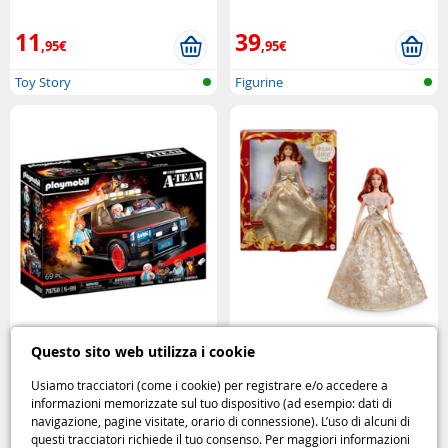
11
39
,95€
,95€
Toy Story
Figurine
Playmobil Furgone dell’A-Team
Barbie Signature Holiday 2025
Questo sito web utilizza i cookie
azione e avventura su quattro
rossa Mattel
ruote Playmobil
Usiamo tracciatori (come i cookie) per registrare e/o accedere a
informazioni memorizzate sul tuo dispositivo (ad esempio: dati di
37
39
navigazione, pagine visitate, orario di connessione). L’uso di alcuni di
,95€
,95€
questi tracciatori richiede il tuo consenso. Per maggiori informazioni