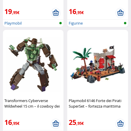
Playmobil
19
16
,95€
,95€
Playmobil
Figurine
Transformers Cyberverse
Playmobil 6146 Forte dei Pirati
Wildwheel 15 cm – il cowboy dei
SuperSet – fortezza marittima
Decepticon Hasbro
completa Playmobil
16
25
,95€
,95€