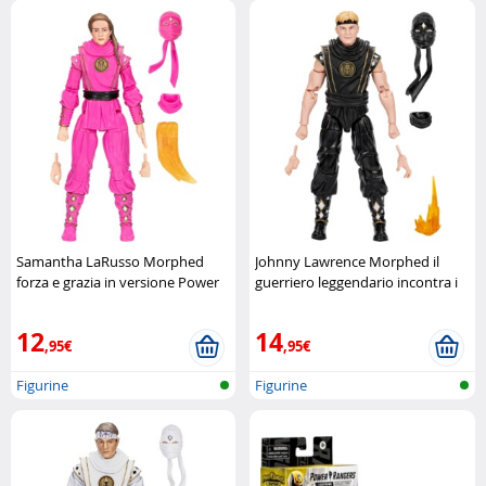
Samantha LaRusso Morphed
Johnny Lawrence Morphed il
forza e grazia in versione Power
guerriero leggendario incontra i
Ranger Hasbro
Power Rangers Hasbro
12
14
,95€
,95€
Figurine
Figurine