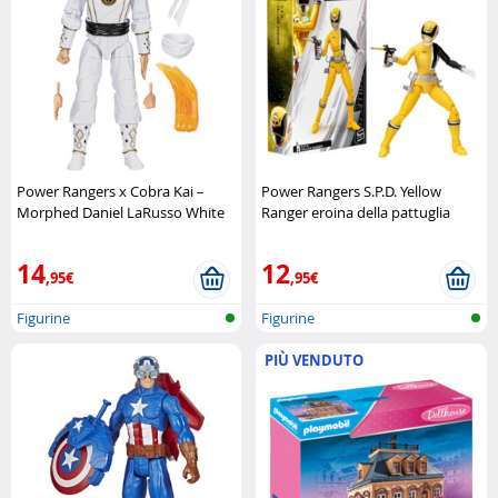
Power Rangers x Cobra Kai –
Power Rangers S.P.D. Yellow
Morphed Daniel LaRusso White
Ranger eroina della pattuglia
Crane Ranger Hasbro
spaziale Delta Hasbro
14
12
,95€
,95€
Figurine
Figurine
PIÙ VENDUTO