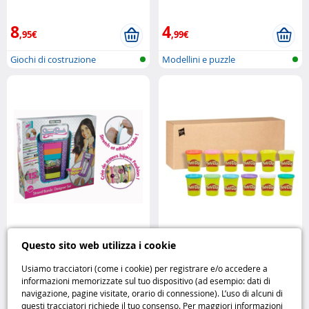
Mega Bloks
8
4
,95€
,99€
Giochi di costruzione
Modellini e puzzle
Laboratorio per braccialetti
Play-Doh Colori d’Estate 12
Questo sito web utilizza i cookie
Strand Bands
Giochi Preziosi
vasetti per un’esplosione di
creatività
Play-Doh
Usiamo tracciatori (come i cookie) per registrare e/o accedere a
informazioni memorizzate sul tuo dispositivo (ad esempio: dati di
9
12
navigazione, pagine visitate, orario di connessione). L’uso di alcuni di
,95€
,95€
questi tracciatori richiede il tuo consenso. Per maggiori informazioni