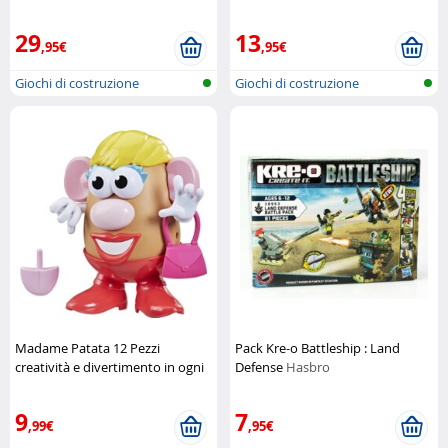
Construx
29
13
,95€
,95€
Giochi di costruzione
Giochi di costruzione
Madame Patata 12 Pezzi
Pack Kre-o Battleship : Land
creatività e divertimento in ogni
Defense
Hasbro
combinazione
Hasbro
9
7
,99€
,95€