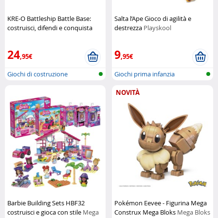
KRE-O Battleship Battle Base:
Salta l’Ape Gioco di agilità e
costruisci, difendi e conquista
destrezza
Playskool
Hasbro
24
9
,95€
,95€
Giochi di costruzione
Giochi prima infanzia
NOVITÀ
Barbie Building Sets HBF32
Pokémon Eevee - Figurina Mega
costruisci e gioca con stile
Mega
Construx Mega Bloks
Mega Bloks