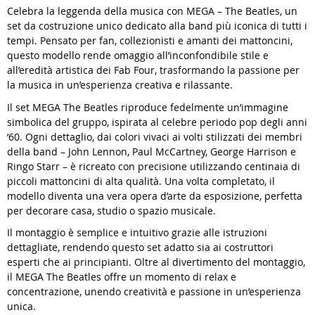
Celebra la leggenda della musica con MEGA – The Beatles, un
set da costruzione unico dedicato alla band più iconica di tutti i
tempi. Pensato per fan, collezionisti e amanti dei mattoncini,
questo modello rende omaggio all’inconfondibile stile e
all’eredità artistica dei Fab Four, trasformando la passione per
la musica in un’esperienza creativa e rilassante.
Il set MEGA The Beatles riproduce fedelmente un’immagine
simbolica del gruppo, ispirata al celebre periodo pop degli anni
’60. Ogni dettaglio, dai colori vivaci ai volti stilizzati dei membri
della band – John Lennon, Paul McCartney, George Harrison e
Ringo Starr – è ricreato con precisione utilizzando centinaia di
piccoli mattoncini di alta qualità. Una volta completato, il
modello diventa una vera opera d’arte da esposizione, perfetta
per decorare casa, studio o spazio musicale.
Il montaggio è semplice e intuitivo grazie alle istruzioni
dettagliate, rendendo questo set adatto sia ai costruttori
esperti che ai principianti. Oltre al divertimento del montaggio,
il MEGA The Beatles offre un momento di relax e
concentrazione, unendo creatività e passione in un’esperienza
unica.