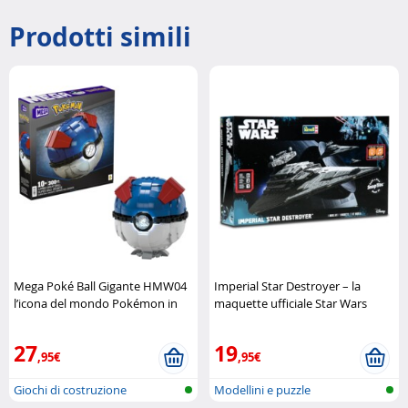
Prodotti simili
Mega Poké Ball Gigante HMW04
Imperial Star Destroyer – la
l’icona del mondo Pokémon in
maquette ufficiale Star Wars
formato maxi
Mega Construx
Revell
27
19
,95€
,95€
Giochi di costruzione
Modellini e puzzle