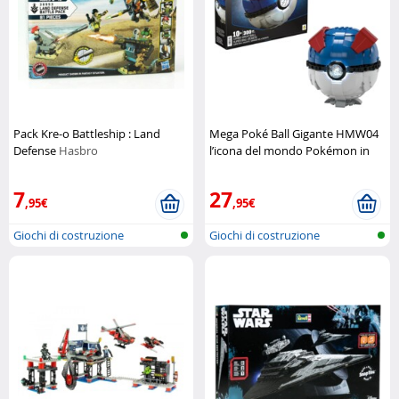
Pack Kre-o Battleship : Land
Mega Poké Ball Gigante HMW04
Defense
Hasbro
l’icona del mondo Pokémon in
formato maxi
Mega Construx
7
27
,95€
,95€
Giochi di costruzione
Giochi di costruzione