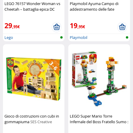
LEGO 76157 Wonder Woman vs
Playmobil Ayuma Campo di
Cheetah – battaglia epica DC
addestramento delle fate
LEGO
Playmobil
29
19
,95€
,95€
Lego
Playmobil
Gioco di costruzioni con cubi in
LEGO Super Mario Torre
gommapiuma
SES Creative
Infernale del Boss Fratello Sumo :
sfida epica
LEGO