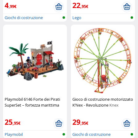
4
22
,99€
,95€
Giochi di costruzione
Lego
Playmobil 6146 Forte dei Pirati
Gioco di costruzione motorizzato
SuperSet – fortezza marittima
K’Nex - Revoluzione
Knex
completa
Playmobil
25
29
,95€
,95€
Playmobil
Giochi di costruzione