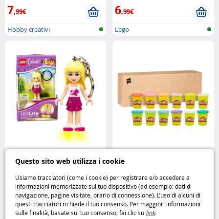
7
6
,99€
,99€
Hobby creativi
Lego
Portachiavi luminoso LEGO
Play-Doh Colori d’Estate 12
Questo sito web utilizza i cookie
Friends Stephanie
LEGO
vasetti per un’esplosione di
creatività
Play-Doh
Usiamo tracciatori (come i cookie) per registrare e/o accedere a
informazioni memorizzate sul tuo dispositivo (ad esempio: dati di
6
12
navigazione, pagine visitate, orario di connessione). L’uso di alcuni di
,99€
,95€
questi tracciatori richiede il tuo consenso. Per maggiori informazioni
sulle finalità, basate sul tuo consenso, fai clic su
link
.
Lego
Hobby creativi