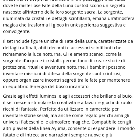
dove le misteriose Fate della Luna custodiscono un segreto
nascosto all’interno della loro sorgente sacra. La sorgente,
illuminata da cristalli e dettagli scintillanti, emana un’atmosfera
magica che trasforma il gioco in un’esperienza suggestiva e
coinvolgente.
Il set include figure uniche di Fate della Luna, caratterizzate da
dettagli raffinati, abiti decorati e accessori scintillanti che
richiamano la luce notturna. Gli elementi scenici, come la
sorgente d’acqua e i cristalli, permettono di creare storie di
protezione, rituali e avventure notturne. I bambini possono
inventare missioni di difesa della sorgente contro intrusi,
oppure organizzare incontri segreti tra le fate per mantenere
in equilibrio l’energia del bosco incantato.
Grazie agli effetti luminosi e agli accessori che brillano al buio,
il set riesce a stimolare la creatività e a favorire giochi di ruolo
ricchi di fantasia. Perfetto da utilizzare in cameretta per
inventare storie serali, ma anche come regalo per chi ama gli
universi fiabeschi e le atmosfere magiche. Compatibile con gli
altri playset della linea Ayuma, consente di espandere il mondo
fatato e di intrecciare narrazioni sempre nuove e più