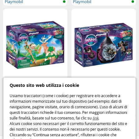
Playmobil
Playmobil
Playmobil 70806 Fata della
Playmobil 70825 Maisonnette
Questo sito web utilizza i cookie
Foresta e animale totem : magia
des Bat Fairies : casa incantata
naturale Playmobil
Ayuma Playmobil
Usiamo tracciatori (come i cookie) per registrare e/o accedere a
informazioni memorizzate sul tuo dispositivo (ad esempio: dati di
7
11
navigazione, pagine visitate, orario di connessione). L’uso di alcuni di
,99€
,99€
questi tracciatori richiede il tuo consenso. Per maggiori informazioni
sulle finalità, basate sul tuo consenso, fai clic su
link
.
Playmobil
Playmobil
Alcuni cookie sono necessari per il corretto funzionamento del sito e
dei nostri servizi. Il consenso non è necessario per questi cookie.
Cliccando su “Continua senza accettare”, rifiuterai i cookie che