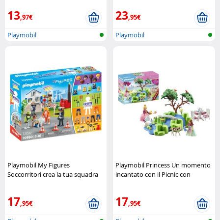
13
23
,97€
,95€
Playmobil
Playmobil
Playmobil My Figures
Playmobil Princess Un momento
Soccorritori crea la tua squadra
incantato con il Picnic con
di salvataggio Playmobil
puledro Playmobil
17
17
,95€
,95€