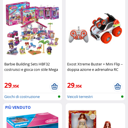
Barbie Building Sets HBF32
Exost Xtreme Buster + Mini Flip –
costruisci e gioca con stile Mega
doppia azione e adrenalina RC
Construx
EXOST
29
29
,95€
,95€
Giochi di costruzione
Veicoli terrestri
radiocomandati
PIÙ VENDUTO