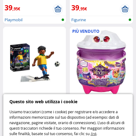
39
39
,95€
,95€
Playmobil
Figurine
PIÙ VENDUTO
Sports & Action : Joueur de
Magic Mixies Calderone del Sole
Questo sito web utilizza i cookie
football – Brésilien Playmobil
crea la tua magia luminosa
MOOSE
Usiamo tracciatori (come i cookie) per registrare e/o accedere a
informazioni memorizzate sul tuo dispositivo (ad esempio: dati di
5
19
navigazione, pagine visitate, orario di connessione). L’uso di alcuni di
,99€
,95€
questi tracciatori richiede il tuo consenso. Per maggiori informazioni
sulle finalità, basate sul tuo consenso, fai clic su
link
.
Playmobil
Bambole