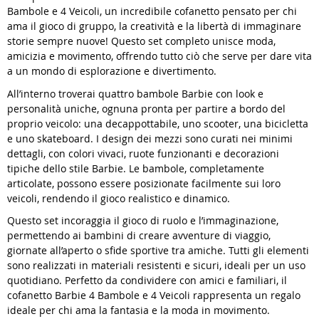
Bambole e 4 Veicoli, un incredibile cofanetto pensato per chi
ama il gioco di gruppo, la creatività e la libertà di immaginare
storie sempre nuove! Questo set completo unisce moda,
amicizia e movimento, offrendo tutto ciò che serve per dare vita
a un mondo di esplorazione e divertimento.
All’interno troverai quattro bambole Barbie con look e
personalità uniche, ognuna pronta per partire a bordo del
proprio veicolo: una decappottabile, uno scooter, una bicicletta
e uno skateboard. I design dei mezzi sono curati nei minimi
dettagli, con colori vivaci, ruote funzionanti e decorazioni
tipiche dello stile Barbie. Le bambole, completamente
articolate, possono essere posizionate facilmente sui loro
veicoli, rendendo il gioco realistico e dinamico.
Questo set incoraggia il gioco di ruolo e l’immaginazione,
permettendo ai bambini di creare avventure di viaggio,
giornate all’aperto o sfide sportive tra amiche. Tutti gli elementi
sono realizzati in materiali resistenti e sicuri, ideali per un uso
quotidiano. Perfetto da condividere con amici e familiari, il
cofanetto Barbie 4 Bambole e 4 Veicoli rappresenta un regalo
ideale per chi ama la fantasia e la moda in movimento.