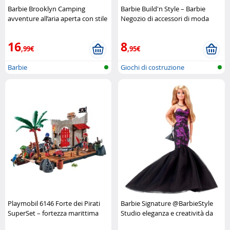
Barbie Brooklyn Camping
Barbie Build'n Style – Barbie
avventure all’aria aperta con stile
Negozio di accessori di moda
Barbie
Mega Bloks
16
8
,99€
,95€
Barbie
Giochi di costruzione
Playmobil 6146 Forte dei Pirati
Barbie Signature @BarbieStyle
SuperSet – fortezza marittima
Studio eleganza e creatività da
completa Playmobil
collezione Barbie