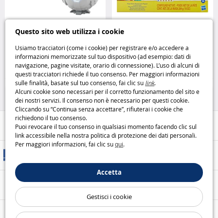
Mega Poké Ball Gigante HMW04
Play-Doh Il Piccolo Ristorante
Questo sito web utilizza i cookie
l’icona del mondo Pokémon in
cucina creativa e divertimento
formato maxi Mega Construx
garantito Hasbro
Usiamo tracciatori (come i cookie) per registrare e/o accedere a
informazioni memorizzate sul tuo dispositivo (ad esempio: dati di
27
23
navigazione, pagine visitate, orario di connessione). L’uso di alcuni di
,95€
,95€
questi tracciatori richiede il tuo consenso. Per maggiori informazioni
sulle finalità, basate sul tuo consenso, fai clic su
link
.
Giochi di costruzione
Hobby creativi
Alcuni cookie sono necessari per il corretto funzionamento del sito e
dei nostri servizi. Il consenso non è necessario per questi cookie.
Cliccando su “Continua senza accettare”, rifiuterai i cookie che
richiedono il tuo consenso.
Aiuto / Contatti
Puoi revocare il tuo consenso in qualsiasi momento facendo clic sul
link accessibile nella nostra politica di protezione dei dati personali.
Per maggiori informazioni, fai clic su
qui
.
Metodi di consegna
Accetta
Pagamento sicuro
Gestisci i cookie
Le nostre garanzie