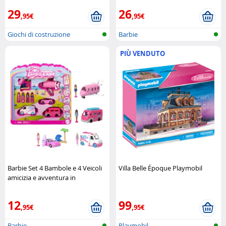
29
26
,95€
,95€
Giochi di costruzione
Barbie
PIÙ VENDUTO
Barbie Set 4 Bambole e 4 Veicoli
Villa Belle Époque Playmobil
amicizia e avventura in
movimento Mattel
12
99
,95€
,95€
Barbie
Playmobil