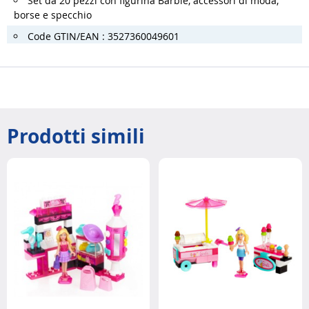
Set da 20 pezzi con figurina Barbie, accessori di moda,
borse e specchio
Code GTIN/EAN : 3527360049601
Prodotti simili