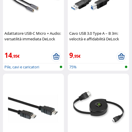
Adattatore USB-C Micro + Audio:
Cavo USB 3.0 Type A – B 3m:
versatilità immediata DeLock
velocità e affidabilità DeLock
14
9
,95€
,95€
Pile, cavi e caricatori
75%