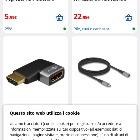
immediata Mobility Lab
5
22
,99€
,95€
25%
Pile, cavi e caricatori
Adattatore HDMI angolato 90°
Cavo prolunga USB-C 4.0 da 2
Questo sito web utilizza i cookie
Goobay 72010 Goobay
metri – 240W DeLock
Usiamo tracciatori (come i cookie) per registrare e/o accedere a
informazioni memorizzate sul tuo dispositivo (ad esempio: dati di
4
17
navigazione, pagine visitate, orario di connessione). L’uso di alcuni di
,99€
,95€