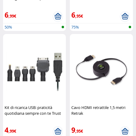
Retrak
6
6
,99€
,95€
50%
75%
Kit di ricarica USB: praticità
Cavo HDMI retrattile 1,5 metri
quotidiana sempre con te Trust
Retrak
4
9
,99€
,95€