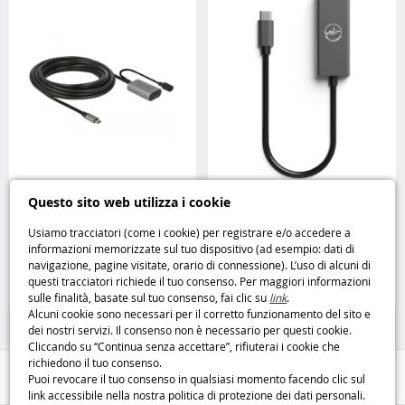
Prolunga USB-C 3.1 attiva 5 m:
Adattatore RJ45 USB Type C nero:
Questo sito web utilizza i cookie
connessione stabile a distanza
connessione di rete stabile e
DeLock
immediata Mobility Lab
Usiamo tracciatori (come i cookie) per registrare e/o accedere a
informazioni memorizzate sul tuo dispositivo (ad esempio: dati di
39
22
navigazione, pagine visitate, orario di connessione). L’uso di alcuni di
,95€
,95€
questi tracciatori richiede il tuo consenso. Per maggiori informazioni
sulle finalità, basate sul tuo consenso, fai clic su
link
.
Pile, cavi e caricatori
Pile, cavi e caricatori
Alcuni cookie sono necessari per il corretto funzionamento del sito e
dei nostri servizi. Il consenso non è necessario per questi cookie.
Cliccando su “Continua senza accettare”, rifiuterai i cookie che
richiedono il tuo consenso.
Aiuto / Contatti
Puoi revocare il tuo consenso in qualsiasi momento facendo clic sul
link accessibile nella nostra politica di protezione dei dati personali.