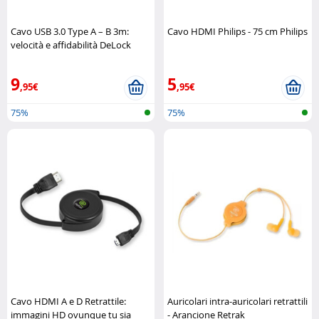
Cavo USB 3.0 Type A – B 3m:
Cavo HDMI Philips - 75 cm Philips
velocità e affidabilità DeLock
9
5
,95€
,95€
75%
75%
Cavo HDMI A e D Retrattile:
Auricolari intra-auricolari retrattili
immagini HD ovunque tu sia
- Arancione Retrak