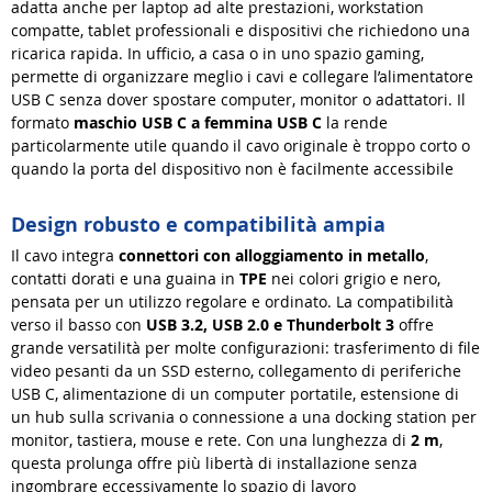
adatta anche per laptop ad alte prestazioni, workstation
compatte, tablet professionali e dispositivi che richiedono una
ricarica rapida. In ufficio, a casa o in uno spazio gaming,
permette di organizzare meglio i cavi e collegare l’alimentatore
USB C senza dover spostare computer, monitor o adattatori. Il
formato
maschio USB C a femmina USB C
la rende
particolarmente utile quando il cavo originale è troppo corto o
quando la porta del dispositivo non è facilmente accessibile
Design robusto e compatibilità ampia
Il cavo integra
connettori con alloggiamento in metallo
,
contatti dorati e una guaina in
TPE
nei colori grigio e nero,
pensata per un utilizzo regolare e ordinato. La compatibilità
verso il basso con
USB 3.2, USB 2.0 e Thunderbolt 3
offre
grande versatilità per molte configurazioni: trasferimento di file
video pesanti da un SSD esterno, collegamento di periferiche
USB C, alimentazione di un computer portatile, estensione di
un hub sulla scrivania o connessione a una docking station per
monitor, tastiera, mouse e rete. Con una lunghezza di
2 m
,
questa prolunga offre più libertà di installazione senza
ingombrare eccessivamente lo spazio di lavoro