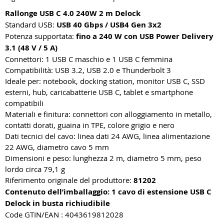
Rallonge USB C 4.0 240W 2 m Delock
Standard USB:
USB 40 Gbps / USB4 Gen 3x2
Potenza supportata:
fino a 240 W con USB Power Delivery
3.1 (48 V / 5 A)
Connettori: 1 USB C maschio e 1 USB C femmina
Compatibilità: USB 3.2, USB 2.0 e Thunderbolt 3
Ideale per: notebook, docking station, monitor USB C, SSD
esterni, hub, caricabatterie USB C, tablet e smartphone
compatibili
Materiali e finitura: connettori con alloggiamento in metallo,
contatti dorati, guaina in TPE, colore grigio e nero
Dati tecnici del cavo: linea dati 24 AWG, linea alimentazione
22 AWG, diametro cavo 5 mm
Dimensioni e peso: lunghezza 2 m, diametro 5 mm, peso
lordo circa 79,1 g
Riferimento originale del produttore:
81202
Contenuto dell’imballaggio: 1 cavo di estensione USB C
Delock in busta richiudibile
Code GTIN/EAN : 4043619812028