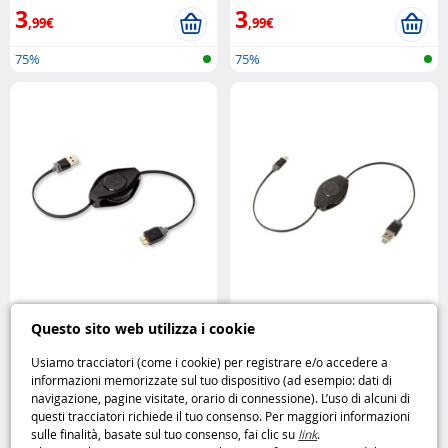
3
3
,99€
,99€
75%
75%
Cavo Retrattile USB 3.0 Type A
Cavo Micro USB per condivisione
Questo sito web utilizza i cookie
Micro: velocità e praticità in tasca
connessione – pratico e
Retrak
multifunzione Retrak
Usiamo tracciatori (come i cookie) per registrare e/o accedere a
informazioni memorizzate sul tuo dispositivo (ad esempio: dati di
4
3
navigazione, pagine visitate, orario di connessione). L’uso di alcuni di
,95€
,99€
questi tracciatori richiede il tuo consenso. Per maggiori informazioni
sulle finalità, basate sul tuo consenso, fai clic su
link
.
75%
75%