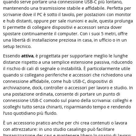
quando serve portare una connessione USB-C più lontano,
mantenendo una trasmissione stabile e affidabile. Perfetta per
scrivanie dove il PC è sotto il tavolo, per postazioni con monitor
e hub distanti, oppure per sale riunioni e aule, questa prolunga
ti permette di collegare dispositivi e accessori senza dover
spostare continuamente il computer. Con i suoi 5 metri, offre
una libertà di installazione preziosa in casa, in ufficio o in un
setup tecnico.
Essendo
attiva
, è progettata per supportare meglio le lunghe
distanze rispetto a una semplice estensione passiva, riducendo
il rischio di cali di segnale o instabilità. È particolarmente utile
quando si collegano periferiche e accessori che richiedono una
connessione affidabile, come hub USB-C, dispositivi di
archiviazione, dock, controller o accessori per lavoro e studio. In
una postazione ordinata, consente di portare un punto di
connessione USB-C comodo sul piano della scrivania: colleghi e
scolleghi tutto senza chinarti, risparmiando tempo e rendendo
l’uso quotidiano più fluido.
È un accessorio pratico anche per chi crea contenuti o lavora
con attrezzature: in uno studio casalingo può facilitare
l’organizzazione dei cavi e mantenere libero lo spazio di lavoro;