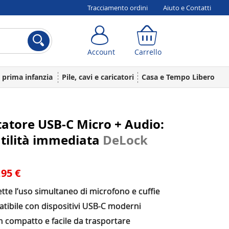
Tracciamento ordini
Aiuto e Contatti
Account
Carrello
Account
Carrello
a prima infanzia
Pile, cavi e caricatori
Casa e Tempo Libero
atore USB-C Micro + Audio:
tilità immediata
DeLock
,95 €
te l’uso simultaneo di microfono e cuffie
tibile con dispositivi USB-C moderni
n compatto e facile da trasportare