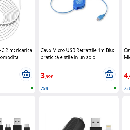
C 2 m: ricarica
Cavo Micro USB Retrattile 1m Blu:
Ca
comodità
praticità e stile in un solo
Mic
accessorio Retrak
Re
3
4
,99€
,
75%
75