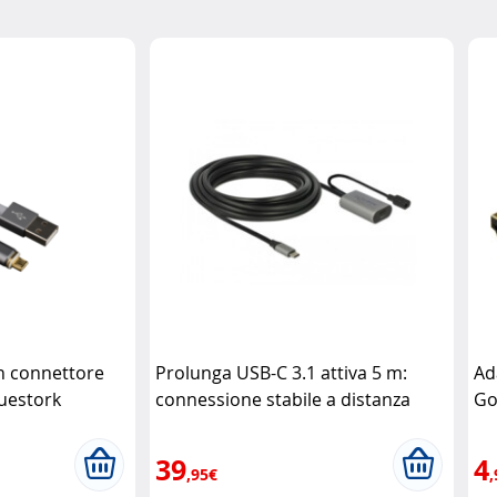
n connettore
Prolunga USB-C 3.1 attiva 5 m:
Ad
uestork
connessione stabile a distanza
Go
DeLock
39
4
,95€
,