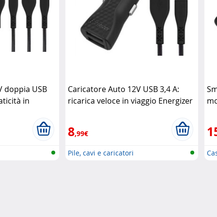
V doppia USB
Caricatore Auto 12V USB 3,4 A:
Sm
ticità in
ricarica veloce in viaggio Energizer
mo
co
8
1
,99€
Pile, cavi e caricatori
Ca