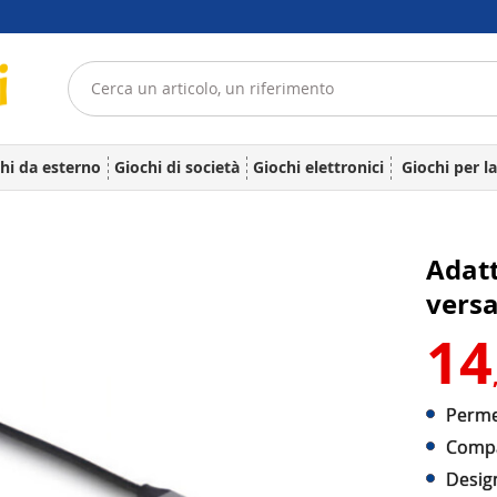
hi da esterno
Giochi di società
Giochi elettronici
Giochi per l
Adatt
versa
14
Permet
Compa
Desig