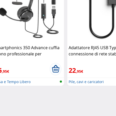
artphonics 350 Advance cuffia
Adattatore RJ45 USB Typ
no professionale per
connessione di rete stab
municazioni chiare Advance
immediata Mobility Lab
5
22
,95€
,95€
sa e Tempo Libero
Pile, cavi e caricatori