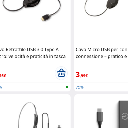
vo Retrattile USB 3.0 Type A
Cavo Micro USB per con
ro: velocità e praticità in tasca
connessione – pratico e
trak
multifunzione Retrak
3
95€
,99€
%
75%