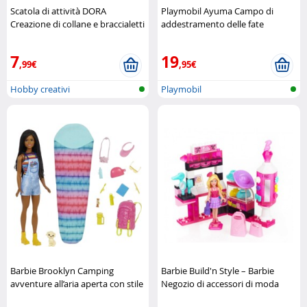
Scatola di attività DORA
Playmobil Ayuma Campo di
Creazione di collane e braccialetti
addestramento delle fate
Nickelodeon
Playmobil
7
19
,99€
,95€
Hobby creativi
Playmobil
Barbie Brooklyn Camping
Barbie Build'n Style – Barbie
avventure all’aria aperta con stile
Negozio di accessori di moda
Barbie
Mega Bloks