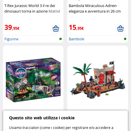
T-Rex Jurassic World 3 il re dei
Bambola Miraculous Adrien
dinosauri torna in azione
Mattel
eleganza e avventura in 26 cm
Bandai
39
15
,95€
,95€
Figurine
Bambole
Playmobil Ayuma Le Fate della
Playmobil 6146 Forte dei Pirati
Questo sito web utilizza i cookie
Primavera
Playmobil
SuperSet – fortezza marittima
completa
Playmobil
Usiamo tracciatori (come i cookie) per registrare e/o accedere a