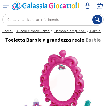
Home
Giochi e modellismo
Bambole e figurine
Barbie
Toeletta Barbie a grandezza reale
Barbie