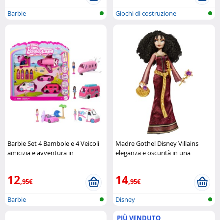
Barbie
Giochi di costruzione
Barbie Set 4 Bambole e 4 Veicoli
Madre Gothel Disney Villains
amicizia e avventura in
eleganza e oscurità in una
movimento
Mattel
bambola da collezione
Disney
12
14
,95€
,95€
Barbie
Disney
PIÙ VENDUTO