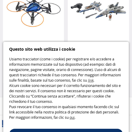
Drone radiocomandato Space
Buzz Lightyear XL-01 e XL-15 – le
Questo sito web utilizza i cookie
Galaxy Silverlit
astronavi ufficiali del film
Lightyear Disney Pixar
Usiamo tracciatori (come i cookie) per registrare e/o accedere a
informazioni memorizzate sul tuo dispositivo (ad esempio: dati di
26
9
navigazione, pagine visitate, orario di connessione). L’uso di alcuni di
,95€
,95€
questi tracciatori richiede il tuo consenso. Per maggiori informazioni
sulle finalità, basate sul tuo consenso, fai clic su
link
.
Droni e modellismo
Toy Story
Alcuni cookie sono necessari per il corretto funzionamento del sito e
dei nostri servizi. Il consenso non è necessario per questi cookie.
Cliccando su “Continua senza accettare”, rifiuterai i cookie che
richiedono il tuo consenso.
Aiuto / Contatti
Puoi revocare il tuo consenso in qualsiasi momento facendo clic sul
link accessibile nella nostra politica di protezione dei dati personali.
Per maggiori informazioni, fai clic su
qui
.
Metodi di consegna