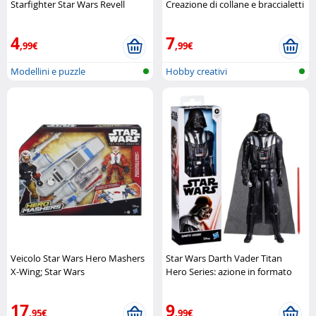
Starfighter Star Wars Revell
Creazione di collane e braccialetti
Nickelodeon
4
7
,99€
,99€
Modellini e puzzle
Hobby creativi
Veicolo Star Wars Hero Mashers
Star Wars Darth Vader Titan
X-Wing; Star Wars
Hero Series: azione in formato
gigante Hasbro
17
9
,95€
,99€