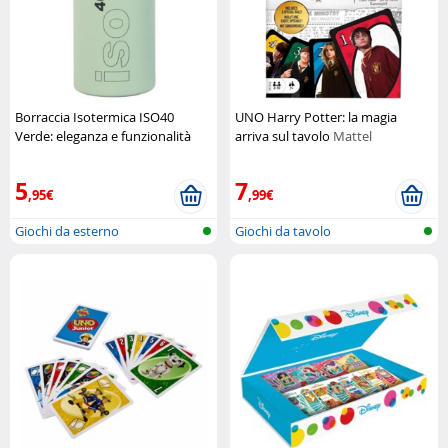
Borraccia Isotermica ISO40
UNO Harry Potter: la magia
Verde: eleganza e funzionalità
arriva sul tavolo
Mattel
quotidiana
Laken
5
7
,95€
,99€
Giochi da esterno
Giochi da tavolo