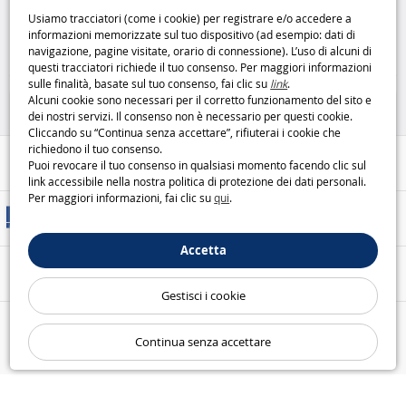
borsa termica
Livoo
SE970C per 4 persone
Livoo
Usiamo tracciatori (come i cookie) per registrare e/o accedere a
informazioni memorizzate sul tuo dispositivo (ad esempio: dati di
23
39
navigazione, pagine visitate, orario di connessione). L’uso di alcuni di
,95€
,95€
questi tracciatori richiede il tuo consenso. Per maggiori informazioni
sulle finalità, basate sul tuo consenso, fai clic su
link
.
Casa e Tempo Libero
Casa e Tempo Libero
Alcuni cookie sono necessari per il corretto funzionamento del sito e
dei nostri servizi. Il consenso non è necessario per questi cookie.
Cliccando su “Continua senza accettare”, rifiuterai i cookie che
richiedono il tuo consenso.
Aiuto / Contatti
Puoi revocare il tuo consenso in qualsiasi momento facendo clic sul
link accessibile nella nostra politica di protezione dei dati personali.
Per maggiori informazioni, fai clic su
qui
.
Metodi di consegna
Accetta
Pagamento sicuro
Gestisci i cookie
Le nostre garanzie
Continua senza accettare