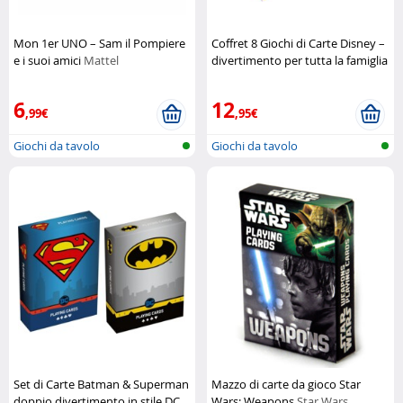
Mon 1er UNO – Sam il Pompiere
Coffret 8 Giochi di Carte Disney –
e i suoi amici
Mattel
divertimento per tutta la famiglia
Disney
6
12
,99€
,95€
Giochi da tavolo
Giochi da tavolo
Set di Carte Batman & Superman
Mazzo di carte da gioco Star
doppio divertimento in stile DC
Wars: Weapons
Star Wars