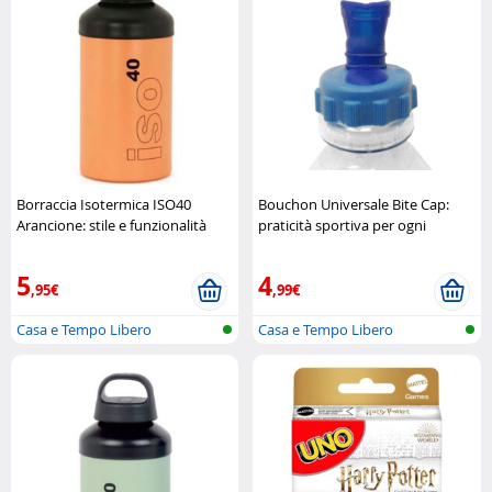
Borraccia Isotermica ISO40
Bouchon Universale Bite Cap:
Arancione: stile e funzionalità
praticità sportiva per ogni
Laken
bottiglia
BlueDesert
5
4
,95€
,99€
Casa e Tempo Libero
Casa e Tempo Libero