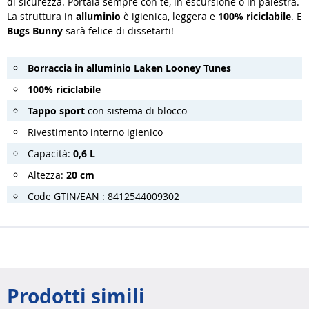
di sicurezza. Portala sempre con te, in escursione o in palestra.
La struttura in
alluminio
è igienica, leggera e
100% riciclabile
. E
Bugs Bunny
sarà felice di dissetarti!
Borraccia in alluminio Laken Looney Tunes
100% riciclabile
Tappo sport
con sistema di blocco
Rivestimento interno igienico
Capacità:
0,6 L
Altezza:
20 cm
Code GTIN/EAN : 8412544009302
Prodotti simili