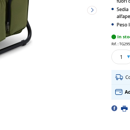
fuori 
Sedia
all’ap
Peso l
In st
Rif. : TG29
1
C
Ad