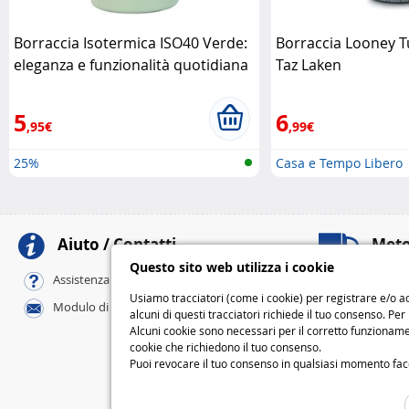
Borraccia Isotermica ISO40 Verde:
Borraccia Looney Tu
eleganza e funzionalità quotidiana
Taz Laken
Laken
5
6
,95€
,99€
25%
Casa e Tempo Libero
Aiuto / Contatti
Meto
Questo sito web utilizza i cookie
Al tuo domicili
Assistenza online / FAQ
Standard
Usiamo tracciatori (come i cookie) per registrare e/o ac
Modulo di contatto
Express
alcuni di questi tracciatori richiede il tuo consenso. Per
Alcuni cookie sono necessari per il corretto funzionamen
M
cookie che richiedono il tuo consenso.
Puoi revocare il tuo consenso in qualsiasi momento facend