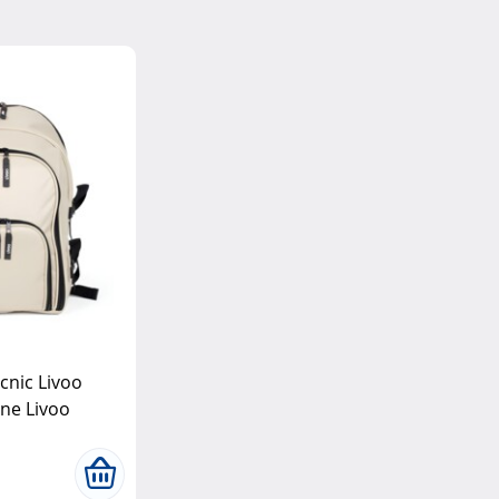
cnic Livoo
ne Livoo