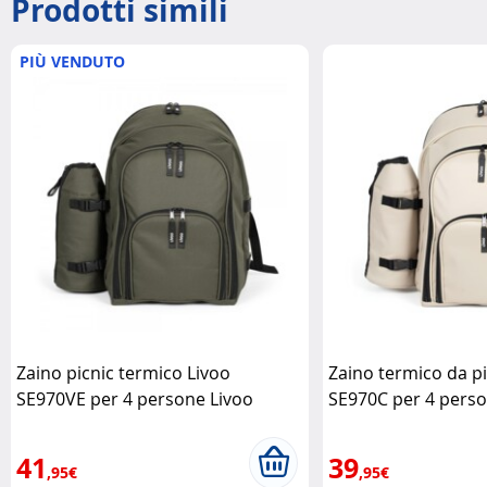
Prodotti simili
PIÙ VENDUTO
Zaino picnic termico Livoo
Zaino termico da pi
SE970VE per 4 persone Livoo
SE970C per 4 perso
41
39
,95€
,95€