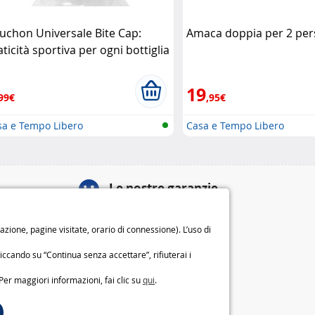
uchon Universale Bite Cap:
Amaca doppia per 2 per
ticità sportiva per ogni bottiglia
ueDesert
19
99€
,95€
sa e Tempo Libero
Casa e Tempo Libero
Le nostre garanzie
Diritto di recesso di 14 giorni
ione, pagine visitate, orario di connessione). L’uso di
Garanzia di 2 anni
o
Chi siamo
iccando su “Continua senza accettare”, rifiuterai i
Condizioni generali di vendita
Per maggiori informazioni, fai clic su
qui
.
Note legali
Preferenze e politica sui cookie