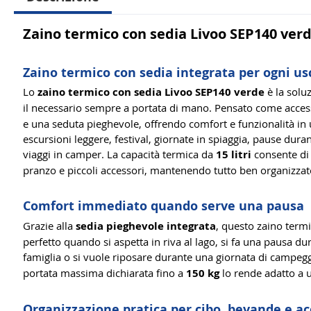
Zaino termico con sedia Livoo SEP140 ver
Zaino termico con sedia integrata per ogni usc
Lo
zaino termico con sedia Livoo SEP140 verde
è la solu
il necessario sempre a portata di mano. Pensato come acce
e una seduta pieghevole, offrendo comfort e funzionalità in 
escursioni leggere, festival, giornate in spiaggia, pause duran
viaggi in camper. La capacità termica da
15 litri
consente di 
pranzo e piccoli accessori, mantenendo tutto ben organizzat
Comfort immediato quando serve una pausa
Grazie alla
sedia pieghevole integrata
, questo zaino termi
perfetto quando si aspetta in riva al lago, si fa una pausa dur
famiglia o si vuole riposare durante una giornata di campegg
portata massima dichiarata fino a
150 kg
lo rende adatto a u
Organizzazione pratica per cibo, bevande e ac