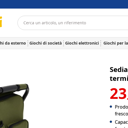
hi da esterno
Giochi di società
Giochi elettronici
Giochi per l
Sedia
term
23
Prodot
fresco
Capac