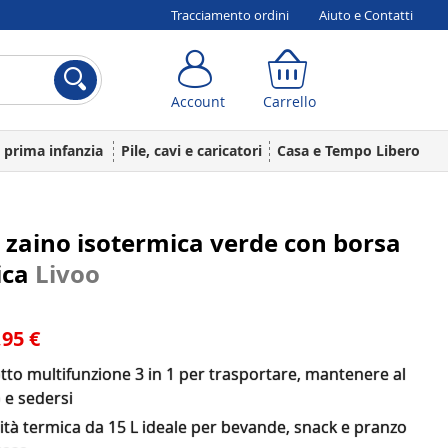
Tracciamento ordini
Aiuto e Contatti
Account
Carrello
Account
Carrello
a prima infanzia
Pile, cavi e caricatori
Casa e Tempo Libero
 zaino isotermica verde con borsa
ica
Livoo
,95 €
to multifunzione 3 in 1 per trasportare, mantenere al
 e sedersi
ità termica da 15 L ideale per bevande, snack e pranzo