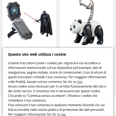
Star Wars Force Link Kit di Base –
Portachiavi Playmobil panda
Questo sito web utilizza i cookie
il braccialetto interattivo
Hasbro
6612
Playmobil
Usiamo tracciatori (come i cookie) per registrare e/o accedere a
informazioni memorizzate sul tuo dispositivo (ad esempio: dati di
5
3
navigazione, pagine visitate, orario di connessione). L’uso di alcuni di
,99€
,99€
questi tracciatori richiede il tuo consenso. Per maggiori informazioni
sulle finalità, basate sul tuo consenso, fai clic su
link
.
Figurine
Playmobil
Alcuni cookie sono necessari per il corretto funzionamento del sito e
dei nostri servizi. Il consenso non è necessario per questi cookie.
Cliccando su “Continua senza accettare”, rifiuterai i cookie che
richiedono il tuo consenso.
Aiuto / Contatti
Puoi revocare il tuo consenso in qualsiasi momento facendo clic sul
link accessibile nella nostra politica di protezione dei dati personali.
Per maggiori informazioni, fai clic su
qui
.