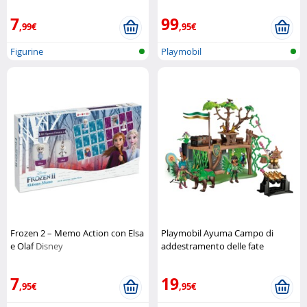
7
99
,99€
,95€
Figurine
Playmobil
Frozen 2 – Memo Action con Elsa
Playmobil Ayuma Campo di
e Olaf
Disney
addestramento delle fate
Playmobil
7
19
,95€
,95€