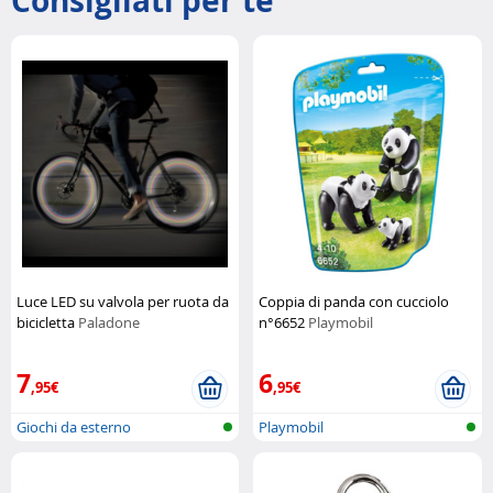
Consigliati per te
Luce LED su valvola per ruota da
Coppia di panda con cucciolo
bicicletta
Paladone
n°6652
Playmobil
7
6
,95€
,95€
Giochi da esterno
Playmobil