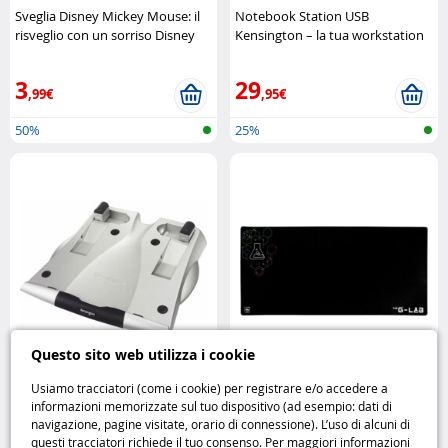
Sveglia Disney Mickey Mouse: il
Notebook Station USB
risveglio con un sorriso Disney
Kensington – la tua workstation
compatta Kensington
3
29
,99€
,95€
50%
25%
Questo sito web utilizza i cookie
Usiamo tracciatori (come i cookie) per registrare e/o accedere a
Support Notebook Riser
Tappetino per Mouse Mercury
informazioni memorizzate sul tuo dispositivo (ad esempio: dati di
Kensington
XXXL – spazio e precisione al
navigazione, pagine visitate, orario di connessione). L’uso di alcuni di
massimo The G-Lab
questi tracciatori richiede il tuo consenso. Per maggiori informazioni