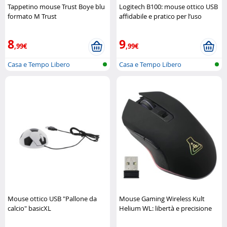
Tappetino mouse Trust Boye blu
Logitech B100: mouse ottico USB
formato M Trust
affidabile e pratico per l’uso
quotidiano Logitech
8
9
,99€
,99€
Casa e Tempo Libero
Casa e Tempo Libero
Mouse ottico USB "Pallone da
Mouse Gaming Wireless Kult
calcio" basicXL
Helium WL: libertà e precisione
The G-Lab