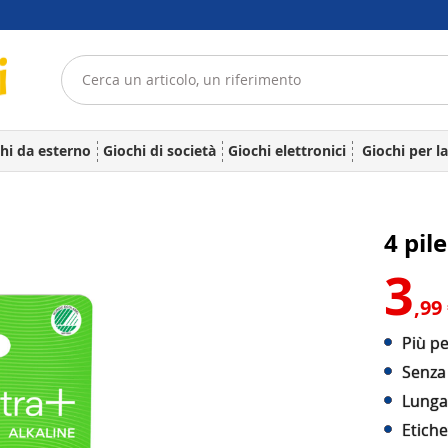
hi da esterno
Giochi di società
Giochi elettronici
Giochi per l
4 pil
3
,99
Più pe
Senza
Lunga
Etich