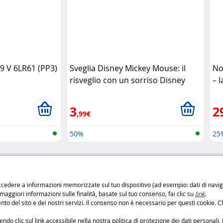
 9 V 6LR61 (PP3)
Sveglia Disney Mickey Mouse: il
No
risveglio con un sorriso Disney
– 
Ke
3
2
,99€
50%
25
di di consegna
Pagamento sicuro
cedere a informazioni memorizzate sul tuo dispositivo (ad esempio: dati di navigaz
 maggiori informazioni sulle finalità, basate sul tuo consenso, fai clic su
link
.
o
Pagamenti
100% sicuri
to del sito e dei nostri servizi. Il consenso non è necessario per questi cookie. Cl
: 6,99 € da 3 a 4 giorni
Metodi di pagament
: 9,99 € da 2 a 3 giorni
o clic sul link accessibile nella nostra politica di protezione dei dati personali. 