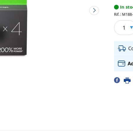
In st
Rif. : M188
1
C
Ad