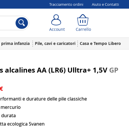
Tracciamento ordini
Aiuto e Contatti
Account
Carrello
Account
Carrello
a prima infanzia
Pile, cavi e caricatori
Casa e Tempo Libero
es alcalines AA (LR6) Ulltra+ 1,5V
GP
 €
rformanti e durature delle pile classiche
 mercurio
 durata
etta ecologica Svanen