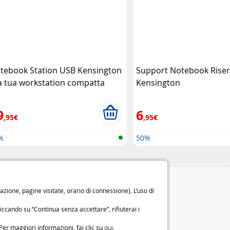
tebook Station USB Kensington
Support Notebook Rise
la tua workstation compatta
Kensington
nsington
9
6
,95€
,95€
%
50%
Le nostre garanzie
ione, pagine visitate, orario di connessione). L’uso di
Diritto di recesso di 14 giorni
iccando su “Continua senza accettare”, rifiuterai i
Garanzia di 2 anni
o
Chi siamo
Per maggiori informazioni, fai clic su
qui
.