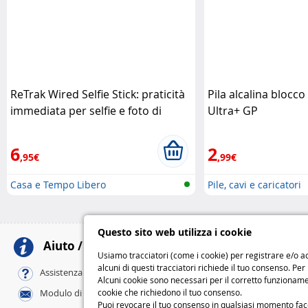
ReTrak Wired Selfie Stick: praticità
Pila alcalina blocco
immediata per selfie e foto di
Ultra+ GP
gruppo Retrak
6
2
,95€
,99€
Casa e Tempo Libero
Pile, cavi e caricatori
Questo sito web utilizza i cookie
Aiuto / Contatti
Meto
Usiamo tracciatori (come i cookie) per registrare e/o ac
alcuni di questi tracciatori richiede il tuo consenso. Per
Al tuo domicili
Assistenza online / FAQ
Alcuni cookie sono necessari per il corretto funzionamen
Standard
cookie che richiedono il tuo consenso.
Modulo di contatto
Express
Puoi revocare il tuo consenso in qualsiasi momento facend