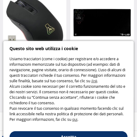
Questo sito web utilizza i cookie
Usiamo tracciatori (come i cookie) per registrare e/o accedere a
Mouse Gaming Wireless Kult
Tappetino per Mouse Mercury
informazioni memorizzate sul tuo dispositivo (ad esempio: dati di
Helium WL: libertà e precisione
XXXL – spazio e precisione al
navigazione, pagine visitate, orario di connessione). L’uso di alcuni di
The G-Lab
massimo The G-Lab
questi tracciatori richiede il tuo consenso. Per maggiori informazioni
sulle finalità, basate sul tuo consenso, fai clic su
link
.
19
29
,95€
,95€
Alcuni cookie sono necessari per il corretto funzionamento del sito e
dei nostri servizi. Il consenso non è necessario per questi cookie.
Casa e Tempo Libero
Casa e Tempo Libero
Cliccando su “Continua senza accettare”, rifiuterai i cookie che
richiedono il tuo consenso.
Puoi revocare il tuo consenso in qualsiasi momento facendo clic sul
link accessibile nella nostra politica di protezione dei dati personali.
Per maggiori informazioni, fai clic su
qui
.
Aiuto / Contatti