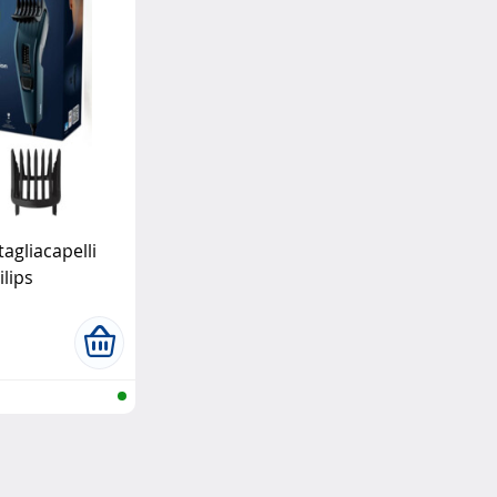
agliacapelli
ilips