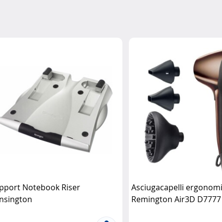
pport Notebook Riser
Asciugacapelli ergonom
nsington
Remington Air3D D7777
tecnologia ionica Remi