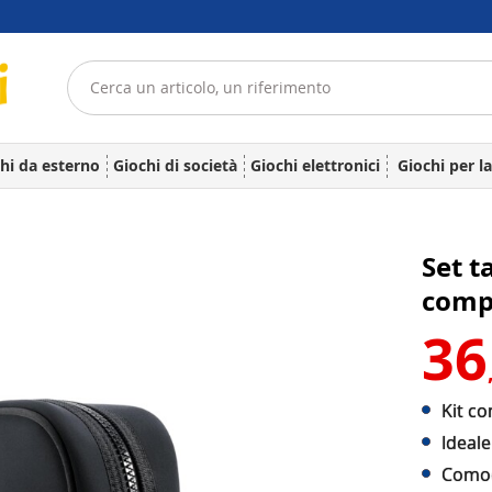
hi da esterno
Giochi di società
Giochi elettronici
Giochi per l
Set t
comp
36
Kit co
Ideale
Comodo