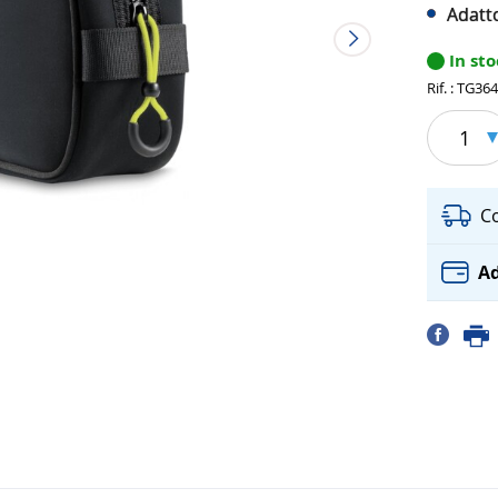
Adatto
In st
Rif. : TG36
1
C
Ad