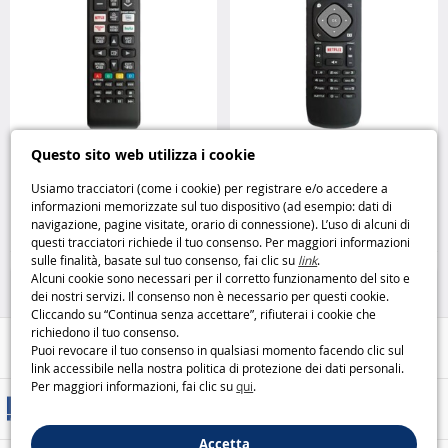
Telecomando universale
Telecomando universale
Questo sito web utilizza i cookie
compatibile con TV Samsung
compatibile con TV Philips
Unitronic
Unitronic
Usiamo tracciatori (come i cookie) per registrare e/o accedere a
informazioni memorizzate sul tuo dispositivo (ad esempio: dati di
9
9
navigazione, pagine visitate, orario di connessione). L’uso di alcuni di
,99€
,99€
questi tracciatori richiede il tuo consenso. Per maggiori informazioni
sulle finalità, basate sul tuo consenso, fai clic su
link
.
Casa e Tempo Libero
Casa e Tempo Libero
Alcuni cookie sono necessari per il corretto funzionamento del sito e
dei nostri servizi. Il consenso non è necessario per questi cookie.
Cliccando su “Continua senza accettare”, rifiuterai i cookie che
richiedono il tuo consenso.
Aiuto / Contatti
Puoi revocare il tuo consenso in qualsiasi momento facendo clic sul
link accessibile nella nostra politica di protezione dei dati personali.
Per maggiori informazioni, fai clic su
qui
.
Metodi di consegna
Accetta