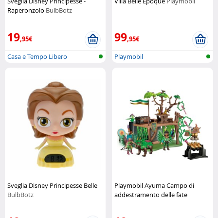
Sveglia Disney Principesse -
Villa Belle Époque
Playmobil
Raperonzolo
BulbBotz
19
99
,95€
,95€
Casa e Tempo Libero
Playmobil
Sveglia Disney Principesse Belle
Playmobil Ayuma Campo di
BulbBotz
addestramento delle fate
Playmobil