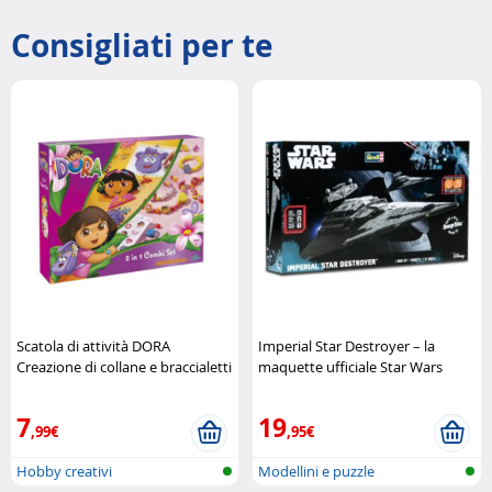
Consigliati per te
Scatola di attività DORA
Imperial Star Destroyer – la
Creazione di collane e braccialetti
maquette ufficiale Star Wars
Nickelodeon
Revell
7
19
,99€
,95€
Hobby creativi
Modellini e puzzle