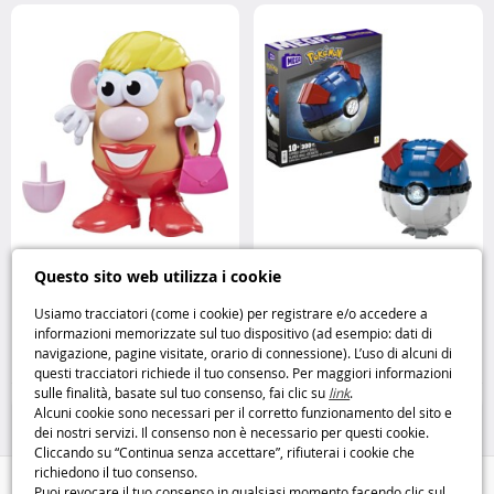
Madame Patata 12 Pezzi
Mega Poké Ball Gigante HMW04
Questo sito web utilizza i cookie
creatività e divertimento in ogni
l’icona del mondo Pokémon in
combinazione
Hasbro
formato maxi
Mega Construx
Usiamo tracciatori (come i cookie) per registrare e/o accedere a
informazioni memorizzate sul tuo dispositivo (ad esempio: dati di
9
27
navigazione, pagine visitate, orario di connessione). L’uso di alcuni di
,99€
,95€
questi tracciatori richiede il tuo consenso. Per maggiori informazioni
sulle finalità, basate sul tuo consenso, fai clic su
link
.
Giochi di costruzione
Giochi di costruzione
Alcuni cookie sono necessari per il corretto funzionamento del sito e
dei nostri servizi. Il consenso non è necessario per questi cookie.
Cliccando su “Continua senza accettare”, rifiuterai i cookie che
richiedono il tuo consenso.
Aiuto / Contatti
Puoi revocare il tuo consenso in qualsiasi momento facendo clic sul