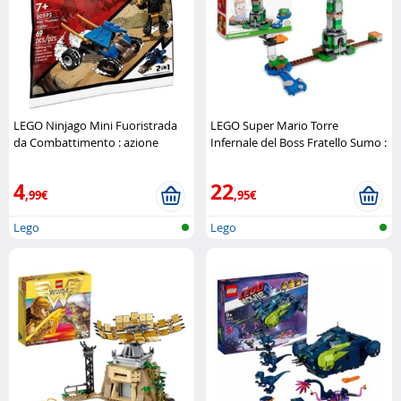
LEGO Ninjago Mini Fuoristrada
LEGO Super Mario Torre
da Combattimento : azione
Infernale del Boss Fratello Sumo :
compatta
LEGO
sfida epica
LEGO
4
22
,99€
,95€
Lego
Lego