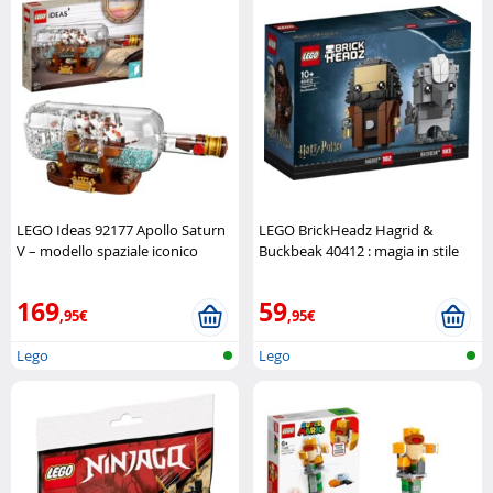
LEGO Ideas 92177 Apollo Saturn
LEGO BrickHeadz Hagrid &
V – modello spaziale iconico
Buckbeak 40412 : magia in stile
LEGO
BrickHeadz
LEGO
169
59
,95€
,95€
Lego
Lego