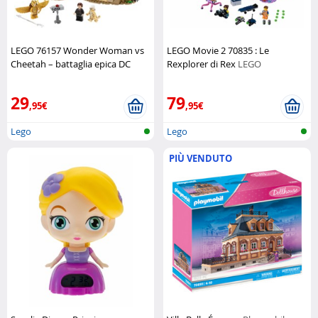
LEGO 76157 Wonder Woman vs
LEGO Movie 2 70835 : Le
Cheetah – battaglia epica DC
Rexplorer di Rex
LEGO
LEGO
29
79
,95€
,95€
Lego
Lego
PIÙ VENDUTO