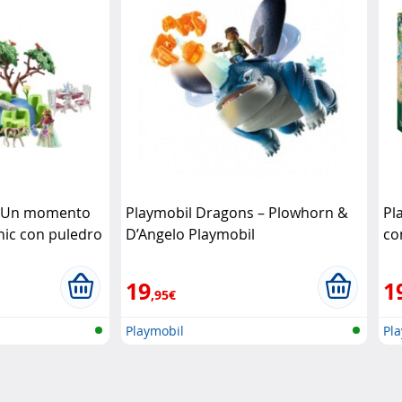
s Un momento
Playmobil Dragons – Plowhorn &
Pl
cnic con puledro
D’Angelo Playmobil
co
19
1
,95€
Playmobil
Pl