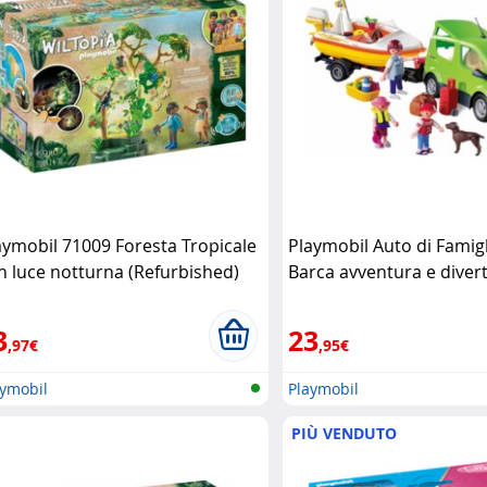
aymobil 71009 Foresta Tropicale
Playmobil Auto di Famig
n luce notturna (Refurbished)
Barca avventura e diver
aymobil
viaggio Playmobil
3
23
,97€
,95€
aymobil
Playmobil
PIÙ VENDUTO