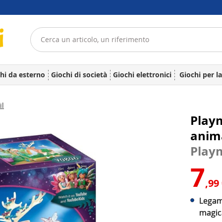
hi da esterno
Giochi di società
Giochi elettronici
Giochi per l
il
Playm
anima
Play
7
,99
Legame
magic