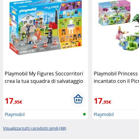
Playmobil My Figures Soccorritori
Playmobil Princes
crea la tua squadra di salvataggio
incantato con il Pi
Playmobil
Playmobil
17
17
,95€
,95€
Playmobil
Playmobil
Visualizza tutti i prodotti simili (68)