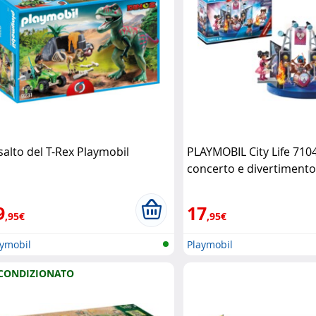
salto del T-Rex Playmobil
PLAYMOBIL City Life 710
concerto e divertimento
9
17
,95€
,95€
aymobil
Playmobil
CONDIZIONATO