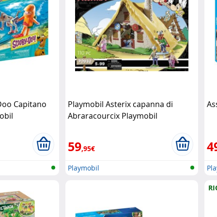
Doo Capitano
Playmobil Asterix capanna di
As
obil
Abraracourcix Playmobil
59
4
,95€
Playmobil
Pl
RI