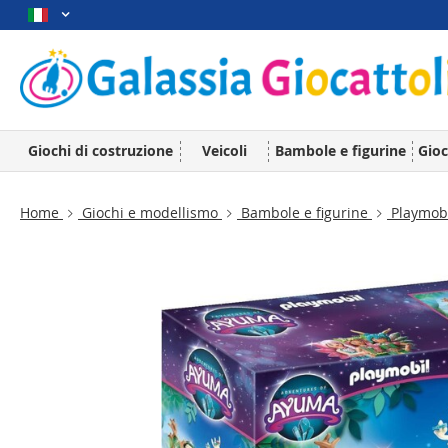
Giochi di costruzione
Veicoli
Bambole e figurine
Gioc
Home
Giochi e modellismo
Bambole e figurine
Playmob