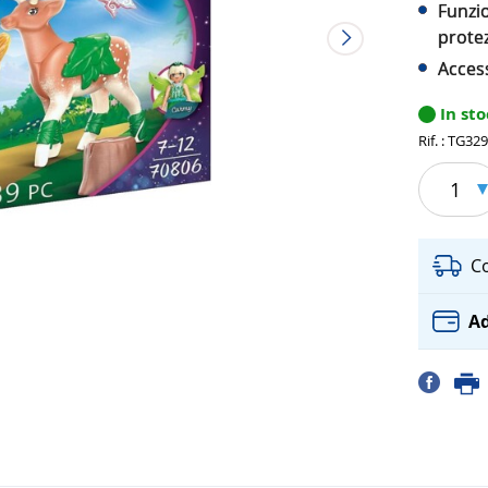
Funzio
prote
Access
In st
Rif. : TG32
1
C
Ad