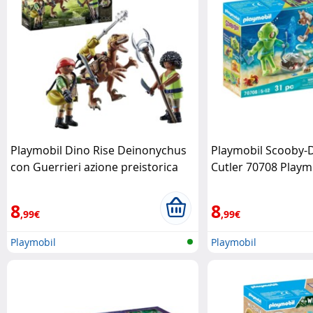
Playmobil Dino Rise Deinonychus
Playmobil Scooby-
con Guerrieri azione preistorica
Cutler 70708 Playm
futuristica Playmobil
8
8
,99€
,99€
Playmobil
Playmobil