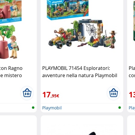
con Ragno
PLAYMOBIL 71454 Esploratori:
Pl
 e mistero
avventure nella natura Playmobil
co
Pl
17
1
,95€
Playmobil
Pl