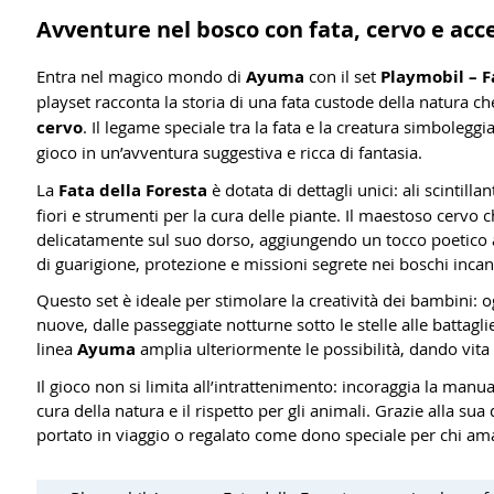
Avventure nel bosco con fata, cervo e acc
Entra nel magico mondo di
Ayuma
con il set
Playmobil – F
playset racconta la storia di una fata custode della natura c
cervo
. Il legame speciale tra la fata e la creatura simbole
gioco in un’avventura suggestiva e ricca di fantasia.
La
Fata della Foresta
è dotata di dettagli unici: ali scintill
fiori e strumenti per la cura delle piante. Il maestoso cervo 
delicatamente sul suo dorso, aggiungendo un tocco poetico a
di guarigione, protezione e missioni segrete nei boschi incant
Questo set è ideale per stimolare la creatività dei bambini
nuove, dalle passeggiate notturne sotto le stelle alle battagli
linea
Ayuma
amplia ulteriormente le possibilità, dando vita
Il gioco non si limita all’intrattenimento: incoraggia la manua
cura della natura e il rispetto per gli animali. Grazie alla 
portato in viaggio o regalato come dono speciale per chi ama