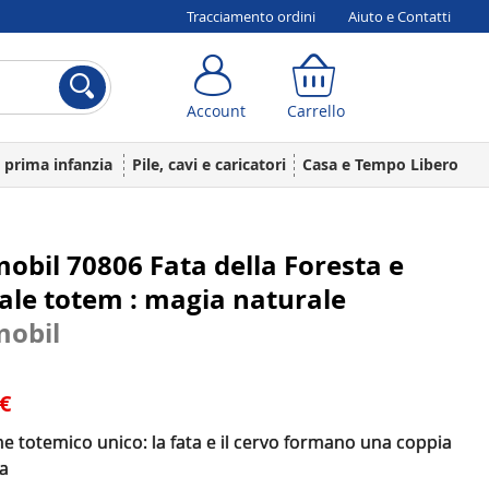
Tracciamento ordini
Aiuto e Contatti
Account
Carrello
Account
Carrello
a prima infanzia
Pile, cavi e caricatori
Casa e Tempo Libero
obil 70806 Fata della Foresta e
le totem : magia naturale
mobil
 €
 totemico unico: la fata e il cervo formano una coppia
a