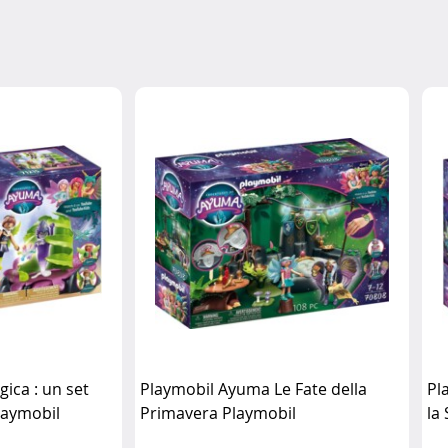
ica : un set
Playmobil Ayuma Le Fate della
Pl
laymobil
Primavera Playmobil
la