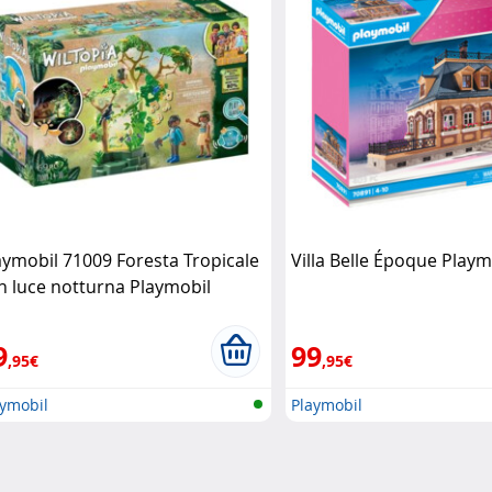
aymobil 71009 Foresta Tropicale
Villa Belle Époque Playm
n luce notturna Playmobil
9
99
,95€
,95€
aymobil
Playmobil