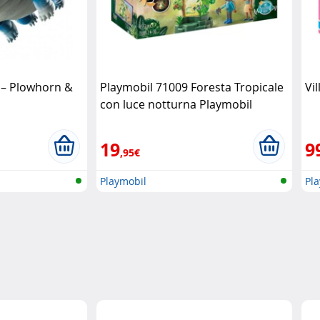
 – Plowhorn &
Playmobil 71009 Foresta Tropicale
Vi
con luce notturna Playmobil
19
9
,95€
Playmobil
Pl