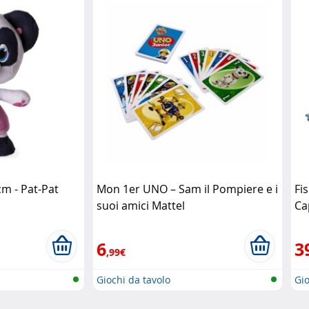
m - Pat-Pat
Mon 1er UNO – Sam il Pompiere e i
Fi
suoi amici Mattel
Ca
sc
6
3
,99€
Giochi da tavolo
Gio