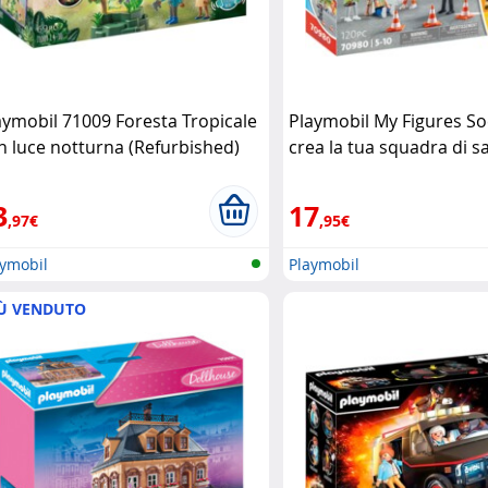
aymobil 71009 Foresta Tropicale
Playmobil My Figures So
n luce notturna (Refurbished)
crea la tua squadra di s
aymobil
Playmobil
3
17
,97€
,95€
aymobil
Playmobil
Ù VENDUTO