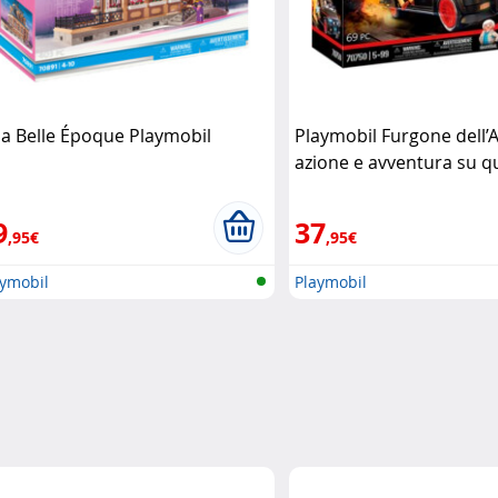
lla Belle Époque Playmobil
Playmobil Furgone dell’
azione e avventura su q
ruote Playmobil
9
37
,95€
,95€
aymobil
Playmobil