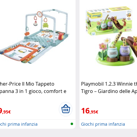
sher-Price Il Mio Tappeto
Playmobil 1.2.3 Winnie 
panna 3 in 1 gioco, comfort e
Tigro – Giardino delle Ap
operta Fisher-Price
Playmobil
9
16
,95€
,95€
chi prima infanzia
Giochi prima infanzia