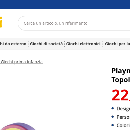
hi da esterno
Giochi di società
Giochi elettronici
Giochi per l
Giochi prima infanzia
Playm
Topol
22
Design
Person
Colori