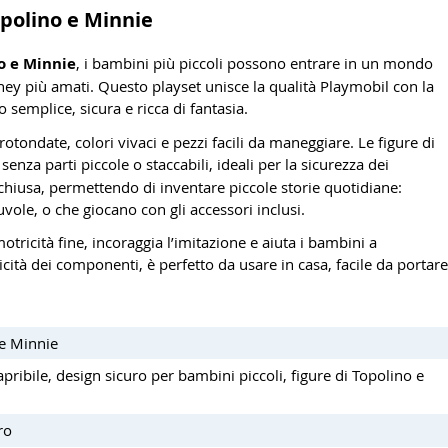
Topolino e Minnie
no e Minnie
, i bambini più piccoli possono entrare in un mondo
ey più amati. Questo playset unisce la qualità Playmobil con la
 semplice, sicura e ricca di fantasia.
rotondate, colori vivaci e pezzi facili da maneggiare. Le figure di
enza parti piccole o staccabili, ideali per la sicurezza dei
chiusa, permettendo di inventare piccole storie quotidiane:
uvole, o che giocano con gli accessori inclusi.
otricità fine, incoraggia l’imitazione e aiuta i bambini a
cità dei componenti, è perfetto da usare in casa, facile da portare
 e Minnie
apribile, design sicuro per bambini piccoli, figure di Topolino e
ro