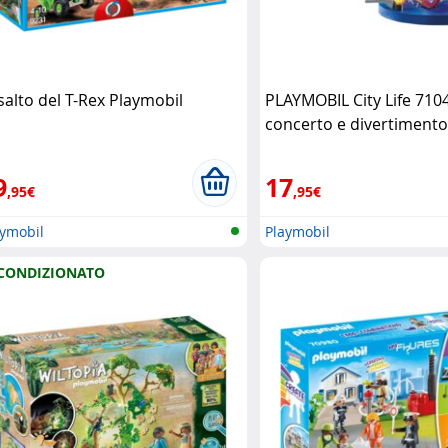
salto del T-Rex Playmobil
PLAYMOBIL City Life 710
concerto e divertimento
9
17
,95€
,95€
aymobil
Playmobil
CONDIZIONATO