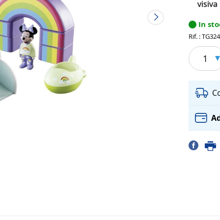
visiva
In st
Rif. : TG32
1
C
Ad