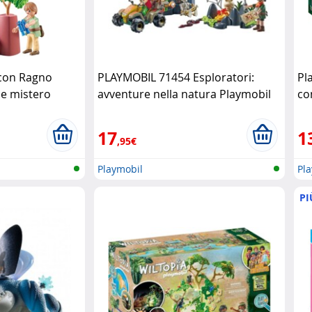
con Ragno
PLAYMOBIL 71454 Esploratori:
Pl
 e mistero
avventure nella natura Playmobil
co
Pl
17
1
,95€
Playmobil
Pl
PI