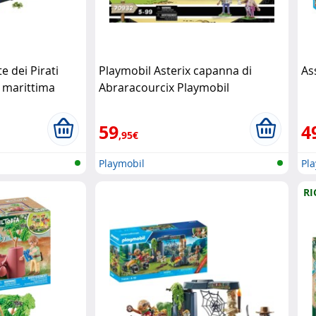
e dei Pirati
Playmobil Asterix capanna di
As
a marittima
Abraracourcix Playmobil
l
59
4
,95€
Playmobil
Pl
RI