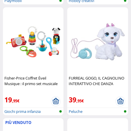
Playmobil
Hobby creativi
Fisher-Price Coffret Éveil
FURREAL GOGO, IL CAGNOLINO
Musique : il primo set musicale
INTERATTIVO CHE DANZA
per bambini Fisher-Price
Hasbro
19
39
,95€
,95€
Giochi prima infanzia
Peluche
PIÙ VENDUTO