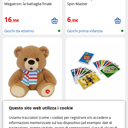
Megatron: la battaglia finale
Spin Master
Hasbro
16
6
,95€
,95€
Giochi da esterno
Giochi prima infanzia
Peluche Grumly 32 cm: dolcezza
Mon 1er UNO – Sam il Pompiere
Questo sito web utilizza i cookie
e tenerezza da abbracciare Jemini
e i suoi amici Mattel
Usiamo tracciatori (come i cookie) per registrare e/o accedere a
informazioni memorizzate sul tuo dispositivo (ad esempio: dati di
13
6
navigazione, pagine visitate, orario di connessione). L’uso di alcuni di