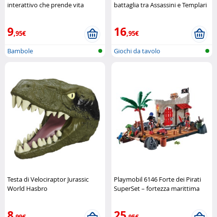
interattivo che prende vita
battaglia tra Assassini e Templari
Hasbro
Jumbo
9
16
,95€
,95€
Bambole
Giochi da tavolo
Testa di Velociraptor Jurassic
Playmobil 6146 Forte dei Pirati
World Hasbro
SuperSet – fortezza marittima
completa Playmobil
8
25
,99€
,95€