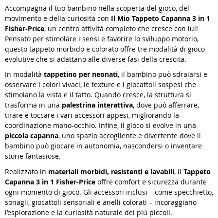
Accompagna il tuo bambino nella scoperta del gioco, del
movimento e della curiosità con
Il Mio Tappeto Capanna 3 in 1
Fisher-Price
, un centro attività completo che cresce con lui!
Pensato per stimolare i sensi e favorire lo sviluppo motorio,
questo tappeto morbido e colorato offre tre modalità di gioco
evolutive che si adattano alle diverse fasi della crescita.
In modalità
tappetino per neonati
, il bambino può sdraiarsi e
osservare i colori vivaci, le texture e i giocattoli sospesi che
stimolano la vista e il tatto. Quando cresce, la struttura si
trasforma in una
palestrina interattiva
, dove può afferrare,
tirare e toccare i vari accessori appesi, migliorando la
coordinazione mano-occhio. Infine, il gioco si evolve in una
piccola capanna
, uno spazio accogliente e divertente dove il
bambino può giocare in autonomia, nascondersi o inventare
storie fantasiose.
Realizzato in
materiali morbidi, resistenti e lavabili
, il
Tappeto
Capanna 3 in 1 Fisher-Price
offre comfort e sicurezza durante
ogni momento di gioco. Gli accessori inclusi – come specchietto,
sonagli, giocattoli sensoriali e anelli colorati – incoraggiano
l’esplorazione e la curiosità naturale dei più piccoli.