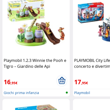
Playmobil 1.2.3 Winnie the Pooh e
PLAYMOBIL City Lif
Tigro – Giardino delle Api
concerto e diverti
Playmobil
16
17
,95€
,95€
Giochi prima infanzia
Playmobil