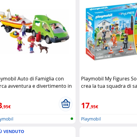
aymobil Auto di Famiglia con
Playmobil My Figures So
rca avventura e divertimento in
crea la tua squadra di s
aggio Playmobil
Playmobil
3
17
,95€
,95€
aymobil
Playmobil
Ù VENDUTO