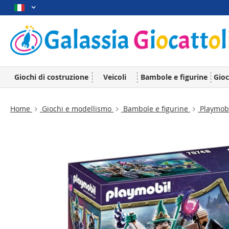
Giochi di costruzione
Veicoli
Bambole e figurine
Gioc
Home
Giochi e modellismo
Bambole e figurine
Playmob