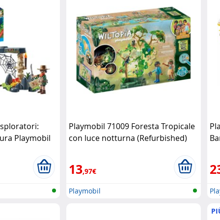
ploratori:
Playmobil 71009 Foresta Tropicale
Pl
tura Playmobil
con luce notturna (Refurbished)
Ba
Playmobil
vi
13
2
,97€
Playmobil
Pl
PI