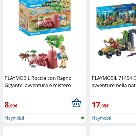
PLAYMOBIL Roccia con Ragno
PLAYMOBIL 71454 Es
Gigante: avventura e mistero
avventure nella na
Playmobil
8
17
,99€
,95€
Playmobil
Playmobil