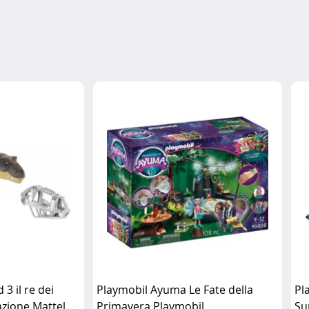
 3 il re dei
Playmobil Ayuma Le Fate della
Pl
azione Mattel
Primavera Playmobil
Su