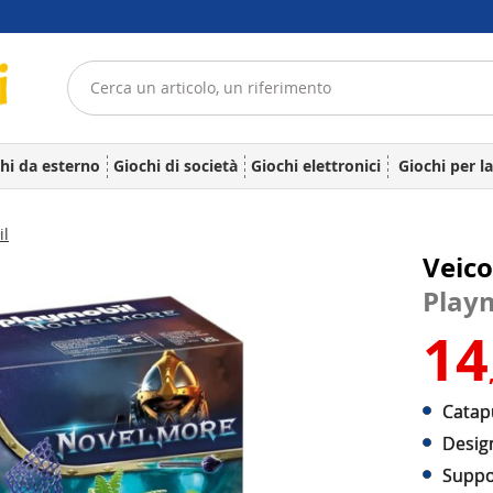
hi da esterno
Giochi di società
Giochi elettronici
Giochi per l
il
Veic
Play
14
Catapu
Desig
Suppor