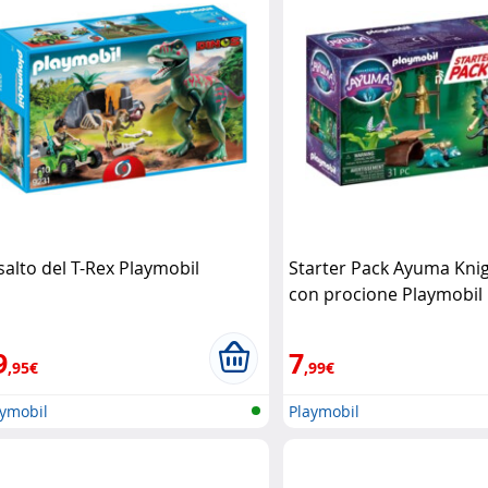
salto del T-Rex Playmobil
Starter Pack Ayuma Knig
con procione Playmobil
9
7
,95€
,99€
aymobil
Playmobil