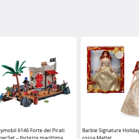
aymobil 6146 Forte dei Pirati
Barbie Signature Holida
perSet – fortezza marittima
rossa Mattel