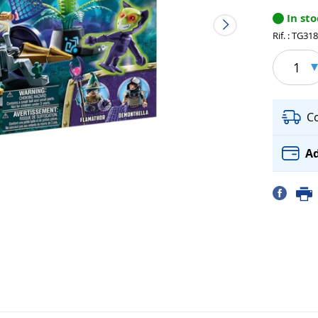
In st
Rif. : TG31
1
C
Ad