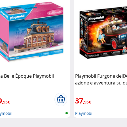
lla Belle Époque Playmobil
Playmobil Furgone dell’
azione e avventura su q
ruote Playmobil
9
37
,95€
,95€
aymobil
Playmobil