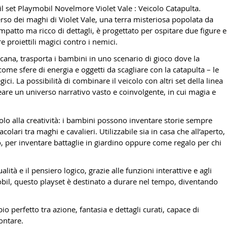
il set Playmobil Novelmore Violet Vale : Veicolo Catapulta.
rso dei maghi di Violet Vale, una terra misteriosa popolata da
ompatto ma ricco di dettagli, è progettato per ospitare due figure e
 proiettili magici contro i nemici.
 arcana, trasporta i bambini in uno scenario di gioco dove la
come sfere di energia e oggetti da scagliare con la catapulta – le
ci. La possibilità di combinare il veicolo con altri set della linea
eare un universo narrativo vasto e coinvolgente, in cui magia e
lo alla creatività: i bambini possono inventare storie sempre
olari tra maghi e cavalieri. Utilizzabile sia in casa che all’aperto,
po, per inventare battaglie in giardino oppure come regalo per chi
lità e il pensiero logico, grazie alle funzioni interattive e agli
ymobil, questo playset è destinato a durare nel tempo, diventando
o perfetto tra azione, fantasia e dettagli curati, capace di
ontare.