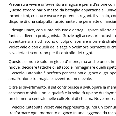
Preparati a vivere un’avventura magica e piena d’azione con 
Questo straordinario mezzo da battaglia appartiene all’unive
incantesimi, creature oscure e potenti stregoni. Il veicolo, c
dispone di una catapulta funzionante che permette di lanciare
Il design unico, con ruote robuste e dettagli ispirati all’arte
fantasia diventa protagonista. Grazie agli accessori inclusi – 
avventure si arricchiscono di colpi di scena e momenti strategi
Violet Vale o con quelli della saga Novelmore permette di cr
cavalleria si scontrano per il controllo dei regni.
Questo set non è solo un gioco d’azione, ma anche uno stimo
nuove, decidere tattiche di attacco e immaginare duelli spettac
il Veicolo Catapulta è perfetto per sessioni di gioco di grup
ama l’unione tra magia e avventura medievale.
Oltre al divertimento, il set contribuisce a sviluppare la manua
accessori mobili. Con la qualità e la solidità tipiche di Pla
un elemento centrale nelle collezioni di chi ama Novelmore.
Il Veicolo Catapulta Violet Vale rappresenta quindi un connubi
trasformare ogni momento di gioco in una leggenda da racc