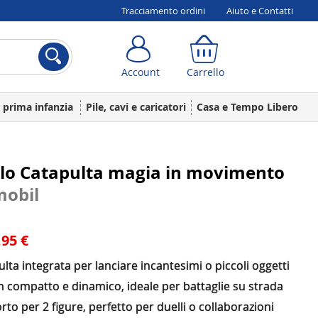
Tracciamento ordini
Aiuto e Contatti
Account
Carrello
Account
Carrello
a prima infanzia
Pile, cavi e caricatori
Casa e Tempo Libero
olo Catapulta magia in movimento
mobil
,95 €
lta integrata per lanciare incantesimi o piccoli oggetti
n compatto e dinamico, ideale per battaglie su strada
to per 2 figure, perfetto per duelli o collaborazioni