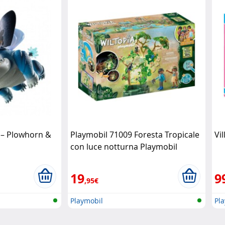
 – Plowhorn &
Playmobil 71009 Foresta Tropicale
Vi
con luce notturna Playmobil
19
9
,95€
Playmobil
Pl