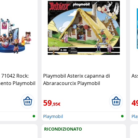
e 71042 Rock:
Playmobil Asterix capanna di
As
mento Playmobil
Abraracourcix Playmobil
59
4
,95€
Playmobil
Pl
RICONDIZIONATO