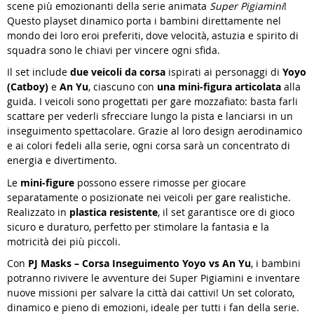
scene più emozionanti della serie animata
Super Pigiamini
!
Questo playset dinamico porta i bambini direttamente nel
mondo dei loro eroi preferiti, dove velocità, astuzia e spirito di
squadra sono le chiavi per vincere ogni sfida.
Il set include
due veicoli da corsa
ispirati ai personaggi di
Yoyo
(Catboy)
e
An Yu
, ciascuno con
una mini-figura articolata
alla
guida. I veicoli sono progettati per gare mozzafiato: basta farli
scattare per vederli sfrecciare lungo la pista e lanciarsi in un
inseguimento spettacolare. Grazie al loro design aerodinamico
e ai colori fedeli alla serie, ogni corsa sarà un concentrato di
energia e divertimento.
Le
mini-figure
possono essere rimosse per giocare
separatamente o posizionate nei veicoli per gare realistiche.
Realizzato in
plastica resistente
, il set garantisce ore di gioco
sicuro e duraturo, perfetto per stimolare la fantasia e la
motricità dei più piccoli.
Con
PJ Masks – Corsa Inseguimento Yoyo vs An Yu
, i bambini
potranno rivivere le avventure dei Super Pigiamini e inventare
nuove missioni per salvare la città dai cattivi! Un set colorato,
dinamico e pieno di emozioni, ideale per tutti i fan della serie.