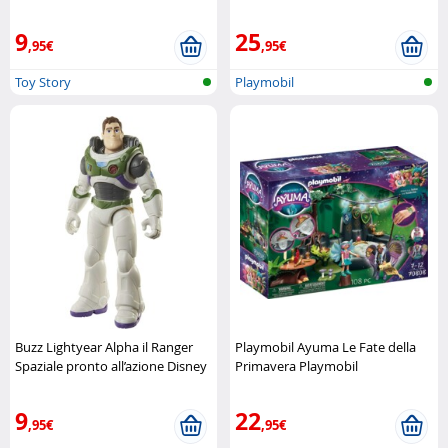
Lightyear Disney Pixar
completa Playmobil
9
25
,95€
,95€
Toy Story
Playmobil
Buzz Lightyear Alpha il Ranger
Playmobil Ayuma Le Fate della
Spaziale pronto all’azione Disney
Primavera Playmobil
Pixar
9
22
,95€
,95€