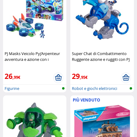
PJ Masks Veicolo Pyj’Arpenteur
Super Chat di Combattimento
avventura e azione con i
Ruggente azione e ruggiti con PJ
supereroi della notte Hasbro
Masks Pyjamasques
26
29
,99€
,95€
Figurine
Robot e giochi elettronici
PIÙ VENDUTO