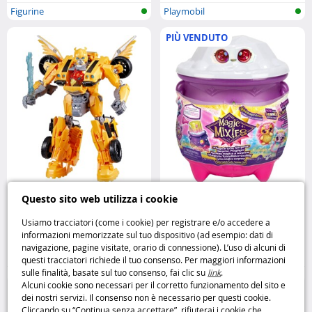
Figurine
Playmobil
PIÙ VENDUTO
Transformers Bumblebee Rise of
Magic Mixies Calderone del Sole
Questo sito web utilizza i cookie
the Beasts l’eroe Autobot ritorna
crea la tua magia luminosa
in azione Hasbro
MOOSE
Usiamo tracciatori (come i cookie) per registrare e/o accedere a
informazioni memorizzate sul tuo dispositivo (ad esempio: dati di
27
19
navigazione, pagine visitate, orario di connessione). L’uso di alcuni di
,95€
,95€
questi tracciatori richiede il tuo consenso. Per maggiori informazioni
sulle finalità, basate sul tuo consenso, fai clic su
link
.
Figurine
Bambole
Alcuni cookie sono necessari per il corretto funzionamento del sito e
dei nostri servizi. Il consenso non è necessario per questi cookie.
Cliccando su “Continua senza accettare”, rifiuterai i cookie che