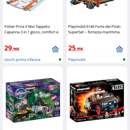
Fisher-Price Il Mio Tappeto
Playmobil 6146 Forte dei Pirati
Capanna 3 in 1 gioco, comfort e
SuperSet – fortezza marittima
scoperta (Refurbished) Fisher-
completa Playmobil
Price
29
25
,96€
,95€
Giochi prima infanzia
Playmobil