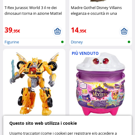
T-Rex Jurassic World 3 il re dei
Madre Gothel Disney Villains
dinosauri torna in azione Mattel
eleganza e oscurità in una
bambola da collezione Disney
39
14
,95€
,95€
Figurine
Disney
PIÙ VENDUTO
Transformers Bumblebee Rise of
Magic Mixies Calderone del Sole
Questo sito web utilizza i cookie
the Beasts l’eroe Autobot ritorna
crea la tua magia luminosa
in azione Hasbro
MOOSE
Usiamo tracciatori (come i cookie) per registrare e/o accedere a