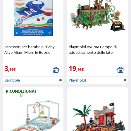
Accessori per bambola "Baby
Playmobil Ayuma Campo di
Alive Miam Miam le Buone
addestramento delle fate
Paste" Hasbro
Playmobil
3
19
,99€
,95€
Bambole
Playmobil
RICONDIZIONAT
O