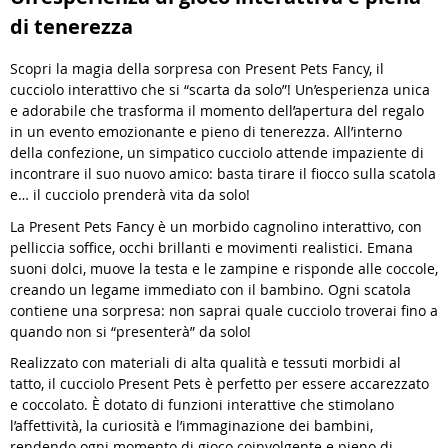
di tenerezza
Scopri la magia della sorpresa con Present Pets Fancy, il
cucciolo interattivo che si “scarta da solo”! Un’esperienza unica
e adorabile che trasforma il momento dell’apertura del regalo
in un evento emozionante e pieno di tenerezza. All’interno
della confezione, un simpatico cucciolo attende impaziente di
incontrare il suo nuovo amico: basta tirare il fiocco sulla scatola
e… il cucciolo prenderà vita da solo!
La Present Pets Fancy è un morbido cagnolino interattivo, con
pelliccia soffice, occhi brillanti e movimenti realistici. Emana
suoni dolci, muove la testa e le zampine e risponde alle coccole,
creando un legame immediato con il bambino. Ogni scatola
contiene una sorpresa: non saprai quale cucciolo troverai fino a
quando non si “presenterà” da solo!
Realizzato con materiali di alta qualità e tessuti morbidi al
tatto, il cucciolo Present Pets è perfetto per essere accarezzato
e coccolato. È dotato di funzioni interattive che stimolano
l’affettività, la curiosità e l’immaginazione dei bambini,
rendendo ogni momento di gioco coinvolgente e pieno di