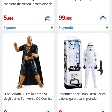
maestro del vento in versione da
collezione Spin Master
5
99
,99€
,95€
Figurine
Playmobil
Black Adam 30 cm la potenza
Stormtrooper Titan Hero Series:
degli dei nell’universo DC Comics
azione galattica in grande
Spin Master
formato Hasbro