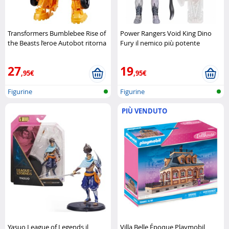
Transformers Bumblebee Rise of
Power Rangers Void King Dino
the Beasts l’eroe Autobot ritorna
Fury il nemico più potente
in azione Hasbro
dell’universo Dino Fur Hasbro
27
19
,95€
,95€
Figurine
Figurine
PIÙ VENDUTO
Yasuo League of Legends il
Villa Belle Époque Playmobil