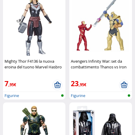
Mighty Thor F4136 la nuova
Avengers Infinity War: set da
eroina del tuono Marvel Hasbro
combattimento Thanos vs Iron
Man Hasbro
7
23
,95€
,95€
Figurine
Figurine