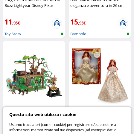
Buzz Lightyear Disney Pixar
eleganza e avventura in 26 cm
Bandai
11
15
,95€
,95€
Toy Story
Bambole
Playmobil Ayuma Campo di
Barbie Signature Holiday 2025
Questo sito web utilizza i cookie
addestramento delle fate
rossa Mattel
Playmobil
Usiamo tracciatori (come i cookie) per registrare e/o accedere a
informazioni memorizzate sul tuo dispositivo (ad esempio: dati di