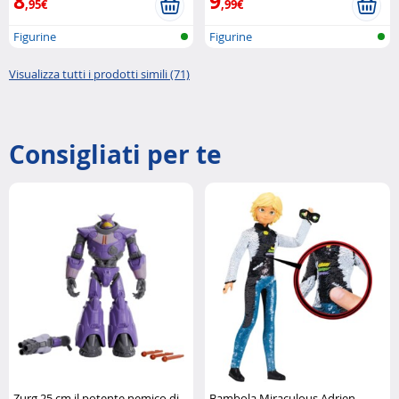
8
9
,95€
,99€
Figurine
Figurine
Visualizza tutti i prodotti simili (71)
Consigliati per te
Zurg 25 cm il potente nemico di
Bambola Miraculous Adrien