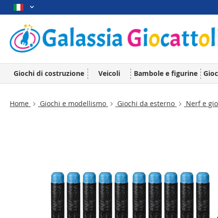
Giochi di costruzione
Veicoli
Bambole e figurine
Gioc
Home
Giochi e modellismo
Giochi da esterno
Nerf e gio