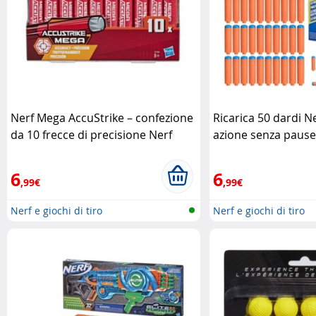
Nerf Mega AccuStrike – confezione
Ricarica 50 dardi N
da 10 frecce di precisione Nerf
azione senza paus
6
6
,99€
,99€
Nerf e giochi di tiro
Nerf e giochi di tiro