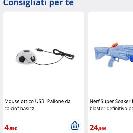
Consigliati per te
Mouse ottico USB "Pallone da
Nerf Super Soaker F
calcio" basicXL
blaster definitivo pe
4
24
,99€
,95€