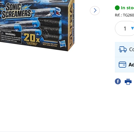
In st
Rif. : TG26
1
C
Ad