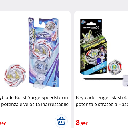
yblade Burst Surge Speedstorm
Beyblade Driger Slash 4
 potenza e velocità inarrestabile
potenza e strategia Has
sbro
8
99€
,95€