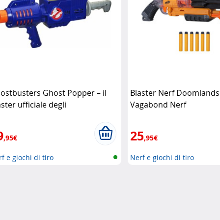
ostbusters Ghost Popper – il
Blaster Nerf Doomlands
ster ufficiale degli
Vagabond Nerf
chiappafantasmi Hasbro
9
25
,95€
,95€
f e giochi di tiro
Nerf e giochi di tiro