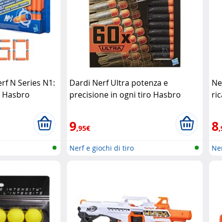
erf N Series N1:
Dardi Nerf Ultra potenza e
Ne
e Hasbro
precisione in ogni tiro Hasbro
ric
9
8
,95€
,
Nerf e giochi di tiro
Ner