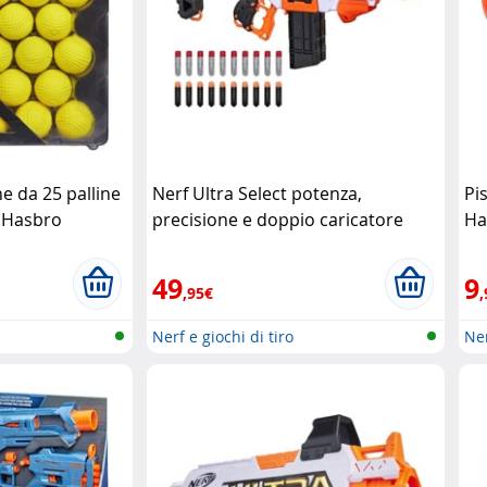
ne da 25 palline
Nerf Ultra Select potenza,
Pi
i Hasbro
precisione e doppio caricatore
Ha
Nerf
49
9
,95€
,
Nerf e giochi di tiro
Ner