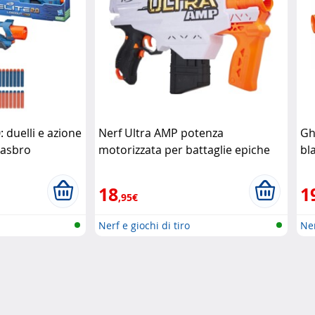
: duelli e azione
Nerf Ultra AMP potenza
Gh
Hasbro
motorizzata per battaglie epiche
bla
Hasbro
ac
18
1
,95€
Nerf e giochi di tiro
Ner