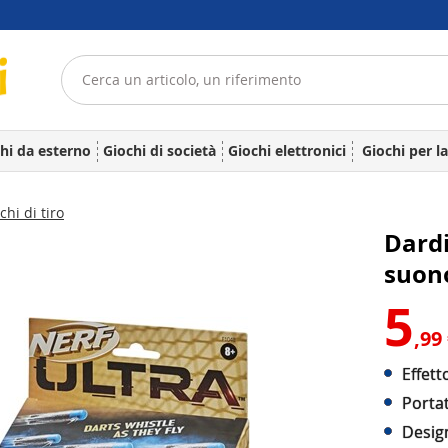
hi da esterno
Giochi di società
Giochi elettronici
Giochi per l
chi di tiro
Dardi
suono
5
,99
Effett
Porta
Design