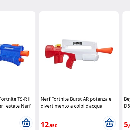
ortnite TS-R il
Nerf Fortnite Burst AR potenza e
Be
r l’estate Nerf
divertimento a colpi d’acqua
D6
Hasbro
Ha
12
5
,95€
,