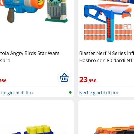
stola Angry Birds Star Wars
Blaster Nerf N Series Inf
sbro
Hasbro con 80 dardi N1
23
95€
,95€
f e giochi di tiro
Nerf e giochi di tiro