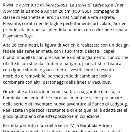
Rivivi le avventure di
Miraculous Le storie di Ladybug e Chat
Noir
con la Bambola Adrien 26 cm (P50195), il compagno di
classe di Marinette e l’eroico Chat Noir nella vita segreta.
Elegante, curato nei dettagli e perfettamente articolato, Adrien
prende vita in questa splendida bambola da collezione firmata
Playmates Toys.
Alta 26 centimetri, la figura di Adrien è realizzata con un design
fedele alla serie animata, con i suoi tratti delicati, i capelli
biondi modellati con precisione e un abbigliamento iconico che
riflette il suo stile da studente parigino: jeans, t-shirt bianca
con righe colorate e giacca nera. I vestiti sono in tessuto
morbido e removibile, permettendo di cambiare look o
combinarli con altri personaggi della linea Miraculous.
Grazie alle articolazioni mobili su braccia, gambe e testa, la
bambola consente di ricreare facilmente le scene più amate
della serie o di inventare nuove avventure al fianco di Ladybug.
Realizzata in plastica resistente e di alta qualità, è adatta sia al
gioco quotidiano che all’esposizione in collezione.
Perfetta per tutti i fan della serie TV, la Bambola Adrien
Miraculous stimola la fantasia, il gioco di ruolo e la creatività.