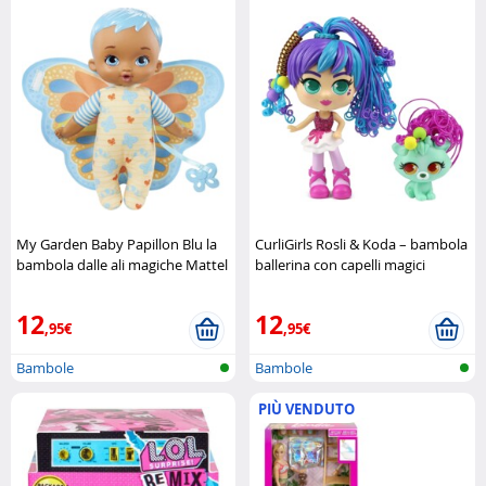
My Garden Baby Papillon Blu la
CurliGirls Rosli & Koda – bambola
bambola dalle ali magiche Mattel
ballerina con capelli magici
Silverlit
12
12
,95€
,95€
Bambole
Bambole
PIÙ VENDUTO