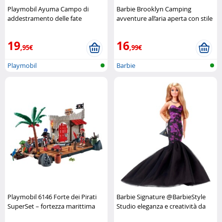
Playmobil Ayuma Campo di
Barbie Brooklyn Camping
addestramento delle fate
avventure all’aria aperta con stile
Playmobil
Barbie
19
16
,95€
,99€
Playmobil
Barbie
Playmobil 6146 Forte dei Pirati
Barbie Signature @BarbieStyle
SuperSet – fortezza marittima
Studio eleganza e creatività da
completa Playmobil
collezione Barbie