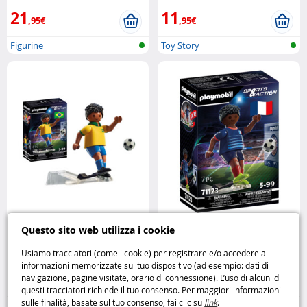
21
11
,95€
,95€
Figurine
Toy Story
Sports & Action : Joueur de
Sports & Action: Calciatore –
Questo sito web utilizza i cookie
football – Brésilien Playmobil
Francia A Playmobil
Usiamo tracciatori (come i cookie) per registrare e/o accedere a
informazioni memorizzate sul tuo dispositivo (ad esempio: dati di
5
5
navigazione, pagine visitate, orario di connessione). L’uso di alcuni di
,99€
,99€
questi tracciatori richiede il tuo consenso. Per maggiori informazioni
sulle finalità, basate sul tuo consenso, fai clic su
link
.
Playmobil
Playmobil