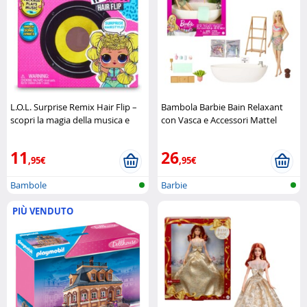
L.O.L. Surprise Remix Hair Flip –
Bambola Barbie Bain Relaxant
scopri la magia della musica e
con Vasca e Accessori Mattel
della moda Giochi Preziosi
11
26
,95€
,95€
Bambole
Barbie
PIÙ VENDUTO