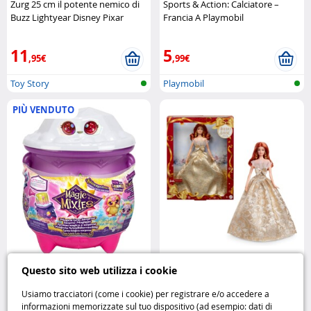
Zurg 25 cm il potente nemico di
Sports & Action: Calciatore –
Buzz Lightyear Disney Pixar
Francia A Playmobil
11
5
,95€
,99€
Toy Story
Playmobil
PIÙ VENDUTO
Magic Mixies Calderone del Sole
Barbie Signature Holiday 2025
Questo sito web utilizza i cookie
crea la tua magia luminosa
rossa Mattel
MOOSE
Usiamo tracciatori (come i cookie) per registrare e/o accedere a
informazioni memorizzate sul tuo dispositivo (ad esempio: dati di