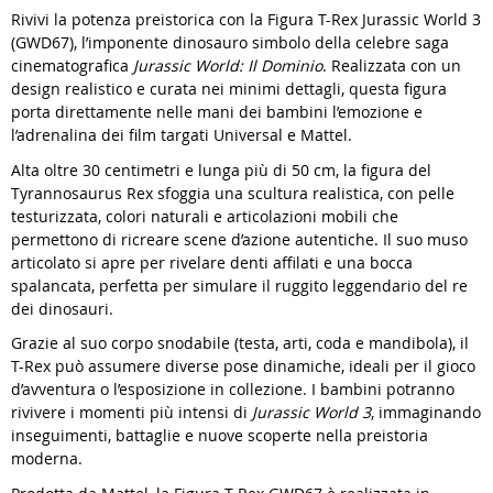
Rivivi la potenza preistorica con la Figura T-Rex Jurassic World 3
(GWD67), l’imponente dinosauro simbolo della celebre saga
cinematografica
Jurassic World: Il Dominio
. Realizzata con un
design realistico e curata nei minimi dettagli, questa figura
porta direttamente nelle mani dei bambini l’emozione e
l’adrenalina dei film targati Universal e Mattel.
Alta oltre 30 centimetri e lunga più di 50 cm, la figura del
Tyrannosaurus Rex sfoggia una scultura realistica, con pelle
testurizzata, colori naturali e articolazioni mobili che
permettono di ricreare scene d’azione autentiche. Il suo muso
articolato si apre per rivelare denti affilati e una bocca
spalancata, perfetta per simulare il ruggito leggendario del re
dei dinosauri.
Grazie al suo corpo snodabile (testa, arti, coda e mandibola), il
T-Rex può assumere diverse pose dinamiche, ideali per il gioco
d’avventura o l’esposizione in collezione. I bambini potranno
rivivere i momenti più intensi di
Jurassic World 3
, immaginando
inseguimenti, battaglie e nuove scoperte nella preistoria
moderna.