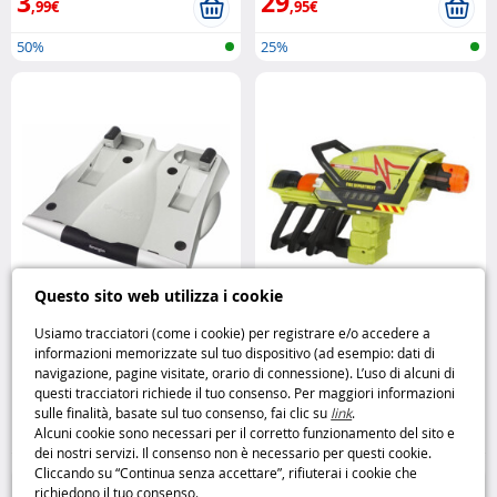
3
29
,99€
,95€
50%
25%
Questo sito web utilizza i cookie
Usiamo tracciatori (come i cookie) per registrare e/o accedere a
Support Notebook Riser
Pistola Transformers Allspark
informazioni memorizzate sul tuo dispositivo (ad esempio: dati di
Kensington
Blaster Hasbro
navigazione, pagine visitate, orario di connessione). L’uso di alcuni di
questi tracciatori richiede il tuo consenso. Per maggiori informazioni
sulle finalità, basate sul tuo consenso, fai clic su
link
.
6
9
,95€
,95€
Alcuni cookie sono necessari per il corretto funzionamento del sito e
dei nostri servizi. Il consenso non è necessario per questi cookie.
50%
Nerf e giochi di tiro
Cliccando su “Continua senza accettare”, rifiuterai i cookie che
richiedono il tuo consenso.