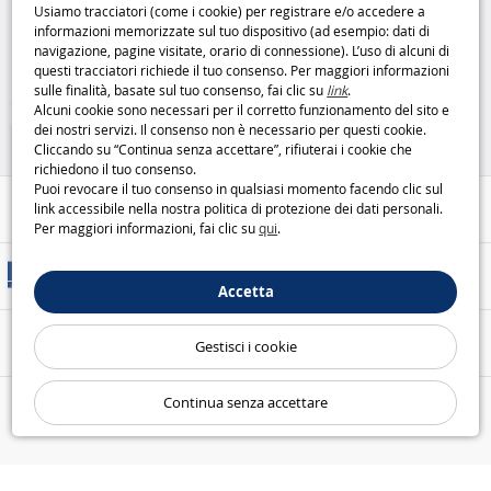
Usiamo tracciatori (come i cookie) per registrare e/o accedere a
110UB: connessione wireless
informazioni memorizzate sul tuo dispositivo (ad esempio: dati di
facile
TrendNet
navigazione, pagine visitate, orario di connessione). L’uso di alcuni di
14
questi tracciatori richiede il tuo consenso. Per maggiori informazioni
,95€
sulle finalità, basate sul tuo consenso, fai clic su
link
.
Alcuni cookie sono necessari per il corretto funzionamento del sito e
Pile, cavi e caricatori
dei nostri servizi. Il consenso non è necessario per questi cookie.
Cliccando su “Continua senza accettare”, rifiuterai i cookie che
richiedono il tuo consenso.
Puoi revocare il tuo consenso in qualsiasi momento facendo clic sul
Aiuto / Contatti
link accessibile nella nostra politica di protezione dei dati personali.
Per maggiori informazioni, fai clic su
qui
.
Metodi di consegna
Accetta
Pagamento sicuro
Gestisci i cookie
Continua senza accettare
Le nostre garanzie